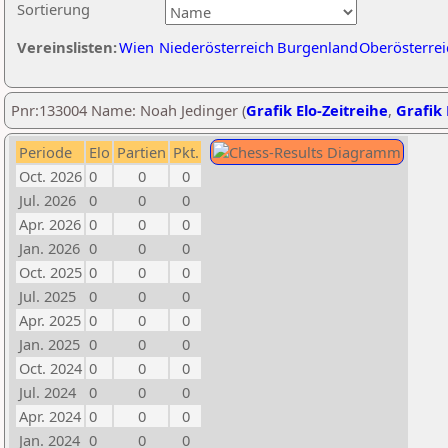
Sortierung
Vereinslisten:
Wien
Niederösterreich
Burgenland
Oberösterrei
Pnr:133004 Name: Noah Jedinger (
Grafik Elo-Zeitreihe
,
Grafik 
Periode
Elo
Partien
Pkt.
Oct. 2026
0
0
0
Jul. 2026
0
0
0
Apr. 2026
0
0
0
Jan. 2026
0
0
0
Oct. 2025
0
0
0
Jul. 2025
0
0
0
Apr. 2025
0
0
0
Jan. 2025
0
0
0
Oct. 2024
0
0
0
Jul. 2024
0
0
0
Apr. 2024
0
0
0
Jan. 2024
0
0
0