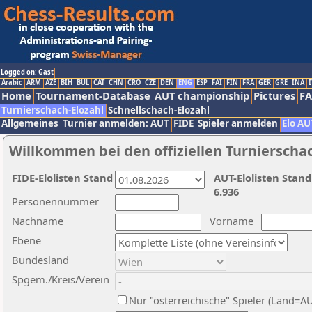
Logged on: Gast
Arabic
ARM
AZE
BIH
BUL
CAT
CHN
CRO
CZE
DEN
ENG
ESP
FAI
FIN
FRA
GER
GRE
INA
I
Home
Tournament-Database
AUT championship
Pictures
F
Turnierschach-Elozahl
Schnellschach-Elozahl
Allgemeines
Turnier anmelden: AUT
FIDE
Spieler anmelden
Elo AU
Willkommen bei den offiziellen Turnierscha
FIDE-Elolisten Stand
AUT-Elolisten Stand
6.936
Personennummer
Nachname
Vorname
Ebene
Bundesland
Spgem./Kreis/Verein
Nur "österreichische" Spieler (Land=A