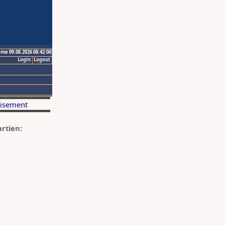
ime 09.08.2026 08:42:00
Login
Logout
artien: