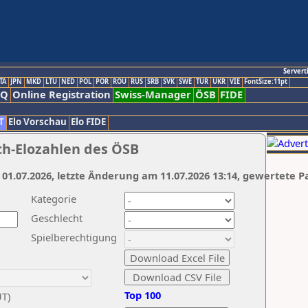
Servert
TA
JPN
MKD
LTU
NED
POL
POR
ROU
RUS
SRB
SVK
SWE
TUR
UKR
VIE
FontSize:11pt
AQ
Online Registration
Swiss-Manager
ÖSB
FIDE
T
Elo Vorschau
Elo FIDE
ch-Elozahlen des ÖSB
 01.07.2026, letzte Änderung am 11.07.2026 13:14, gewertete P
Kategorie
Geschlecht
Spielberechtigung
Top 100
UT)