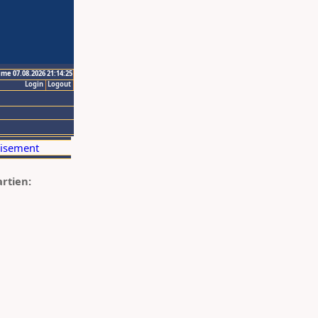
ime 07.08.2026 21:14:25
Login
Logout
artien: