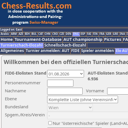
Logged on: Gast
Arabic
ARM
AZE
BIH
BUL
CAT
CHN
CRO
CZE
DEN
ENG
ESP
FAI
FIN
FRA
GER
GRE
INA
I
Home
Tournament-Database
AUT championship
Pictures
F
Turnierschach-Elozahl
Schnellschach-Elozahl
Allgemeines
Turnier anmelden: AUT
FIDE
Spieler anmelden
Elo AU
Willkommen bei den offiziellen Turnierscha
FIDE-Elolisten Stand
AUT-Elolisten Stand
6.936
Personennummer
Nachname
Vorname
Ebene
Bundesland
Spgem./Kreis/Verein
Nur "österreichische" Spieler (Land=A