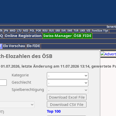
Servert
TA
JPN
MKD
LTU
NED
POL
POR
ROU
RUS
SRB
SVK
SWE
TUR
UKR
VIE
FontSize:11pt
AQ
Online Registration
Swiss-Manager
ÖSB
FIDE
T
Elo Vorschau
Elo FIDE
ch-Elozahlen des ÖSB
 01.07.2026, letzte Änderung am 11.07.2026 13:14, gewertete P
Kategorie
Geschlecht
Spielberechtigung
Top 100
UT)