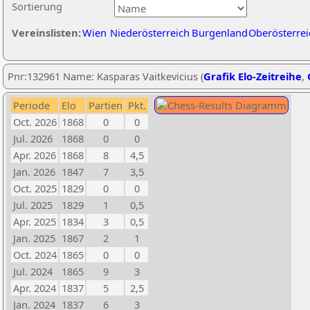
Sortierung
Vereinslisten:
Wien
Niederösterreich
Burgenland
Oberösterrei
Pnr:132961 Name: Kasparas Vaitkevicius (
Grafik Elo-Zeitreihe
,
Periode
Elo
Partien
Pkt.
Oct. 2026
1868
0
0
Jul. 2026
1868
0
0
Apr. 2026
1868
8
4,5
Jan. 2026
1847
7
3,5
Oct. 2025
1829
0
0
Jul. 2025
1829
1
0,5
Apr. 2025
1834
3
0,5
Jan. 2025
1867
2
1
Oct. 2024
1865
0
0
Jul. 2024
1865
9
3
Apr. 2024
1837
5
2,5
Jan. 2024
1837
6
3