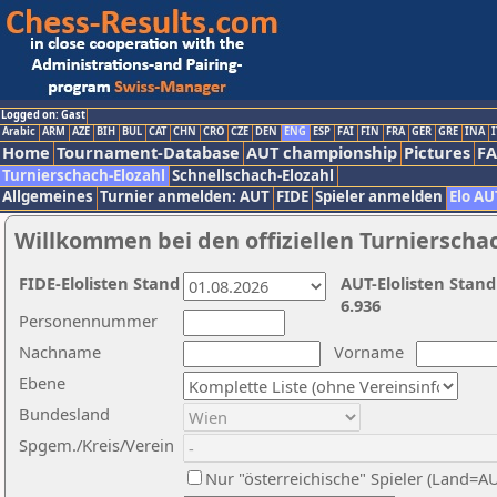
Logged on: Gast
Arabic
ARM
AZE
BIH
BUL
CAT
CHN
CRO
CZE
DEN
ENG
ESP
FAI
FIN
FRA
GER
GRE
INA
I
Home
Tournament-Database
AUT championship
Pictures
F
Turnierschach-Elozahl
Schnellschach-Elozahl
Allgemeines
Turnier anmelden: AUT
FIDE
Spieler anmelden
Elo AU
Willkommen bei den offiziellen Turnierscha
FIDE-Elolisten Stand
AUT-Elolisten Stand
6.936
Personennummer
Nachname
Vorname
Ebene
Bundesland
Spgem./Kreis/Verein
Nur "österreichische" Spieler (Land=A