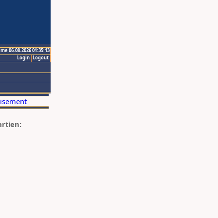
ime 06.08.2026 01:35:13
Login
Logout
artien: