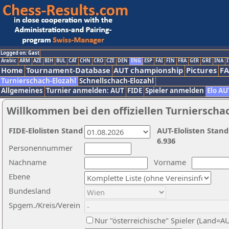
Logged on: Gast
Arabic
ARM
AZE
BIH
BUL
CAT
CHN
CRO
CZE
DEN
ENG
ESP
FAI
FIN
FRA
GER
GRE
INA
I
Home
Tournament-Database
AUT championship
Pictures
F
Turnierschach-Elozahl
Schnellschach-Elozahl
Allgemeines
Turnier anmelden: AUT
FIDE
Spieler anmelden
Elo AU
Willkommen bei den offiziellen Turnierscha
FIDE-Elolisten Stand
AUT-Elolisten Stand
6.936
Personennummer
Nachname
Vorname
Ebene
Bundesland
Spgem./Kreis/Verein
Nur "österreichische" Spieler (Land=A