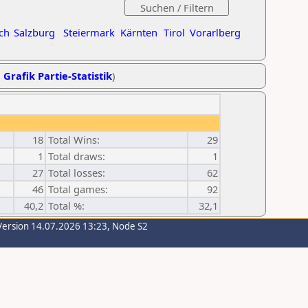
ch
Salzburg
Steiermark
Kärnten
Tirol
Vorarlberg
,
Grafik Partie-Statistik
)
18
Total Wins:
29
1
Total draws:
1
27
Total losses:
62
46
Total games:
92
40,2
Total %:
32,1
Version 14.07.2026 13:23, Node S2