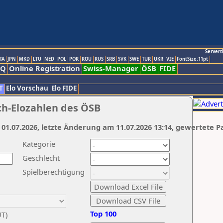
Servert
TA
JPN
MKD
LTU
NED
POL
POR
ROU
RUS
SRB
SVK
SWE
TUR
UKR
VIE
FontSize:11pt
AQ
Online Registration
Swiss-Manager
ÖSB
FIDE
T
Elo Vorschau
Elo FIDE
ch-Elozahlen des ÖSB
 01.07.2026, letzte Änderung am 11.07.2026 13:14, gewertete P
Kategorie
Geschlecht
Spielberechtigung
Top 100
UT)