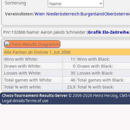
Sortierung
Vereinslisten:
Wien
Niederösterreich
Burgenland
Oberösterrei
Pnr:132866 Name: Aaron Jakob Schneider (
Grafik Elo-Zeitreihe
Alle Partien ab Eloliste 1. Juli 2006
Wins with White:
11
Wins with Black:
Draws with White:
0
Draws with Black:
Losses with White:
35
Losses with Black:
Total games with White:
46
Total games with Black:
Total % with white:
23,9
Total % with black:
Chess-Tournament-Results-Server
© 2006-2026 Heinz Herzog
, CMS-
Legal details/Terms of use