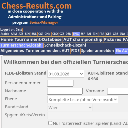
Logged on: Gast
Arabic
ARM
AZE
BIH
BUL
CAT
CHN
CRO
CZE
DEN
ENG
ESP
FAI
FIN
FRA
GER
GRE
INA
I
Home
Tournament-Database
AUT championship
Pictures
F
Turnierschach-Elozahl
Schnellschach-Elozahl
Allgemeines
Turnier anmelden: AUT
FIDE
Spieler anmelden
Elo AU
Willkommen bei den offiziellen Turnierscha
FIDE-Elolisten Stand
AUT-Elolisten Stand
6.936
Personennummer
Nachname
Vorname
Ebene
Bundesland
Spgem./Kreis/Verein
Nur "österreichische" Spieler (Land=A