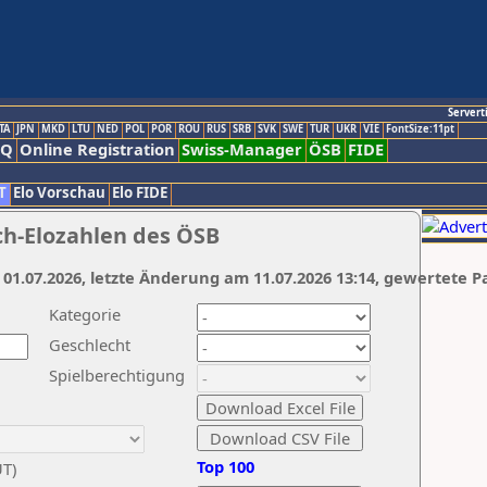
Servert
TA
JPN
MKD
LTU
NED
POL
POR
ROU
RUS
SRB
SVK
SWE
TUR
UKR
VIE
FontSize:11pt
AQ
Online Registration
Swiss-Manager
ÖSB
FIDE
T
Elo Vorschau
Elo FIDE
ch-Elozahlen des ÖSB
 01.07.2026, letzte Änderung am 11.07.2026 13:14, gewertete P
Kategorie
Geschlecht
Spielberechtigung
Top 100
UT)