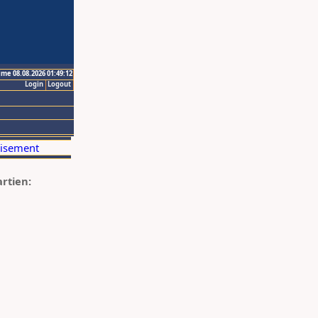
ime 08.08.2026 01:49:12
Login
Logout
artien: