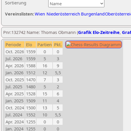
Sortierung
Vereinslisten:
Wien
Niederösterreich
Burgenland
Oberösterrei
Pnr:132742 Name: Thomas Obmann (
Grafik Elo-Zeitreihe
,
Graf
Periode
Elo
Partien
Pkt.
Oct. 2026
1559
0
0
Jul. 2026
1559
5
3
Apr. 2026
1588
16
9
Jan. 2026
1512
12
5,5
Oct. 2025
1470
7
3
Jul. 2025
1480
5
2
Apr. 2025
1528
15
6
Jan. 2025
1509
11
4
Oct. 2024
1500
13
5
Jul. 2024
1552
10
5,5
Apr. 2024
1255
0
0
Jan. 2024
1255
0
0