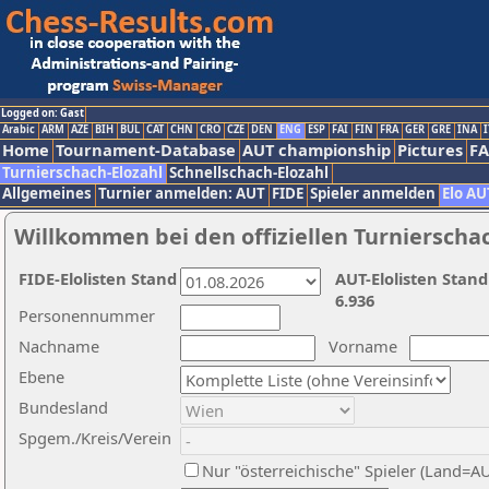
Logged on: Gast
Arabic
ARM
AZE
BIH
BUL
CAT
CHN
CRO
CZE
DEN
ENG
ESP
FAI
FIN
FRA
GER
GRE
INA
I
Home
Tournament-Database
AUT championship
Pictures
F
Turnierschach-Elozahl
Schnellschach-Elozahl
Allgemeines
Turnier anmelden: AUT
FIDE
Spieler anmelden
Elo AU
Willkommen bei den offiziellen Turnierscha
FIDE-Elolisten Stand
AUT-Elolisten Stand
6.936
Personennummer
Nachname
Vorname
Ebene
Bundesland
Spgem./Kreis/Verein
Nur "österreichische" Spieler (Land=A