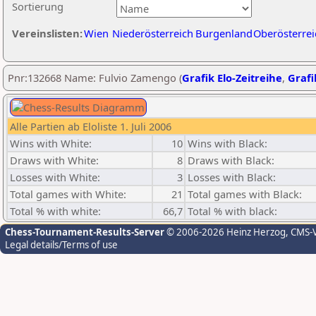
Sortierung
Vereinslisten:
Wien
Niederösterreich
Burgenland
Oberösterrei
Pnr:132668 Name: Fulvio Zamengo (
Grafik Elo-Zeitreihe
,
Grafi
Alle Partien ab Eloliste 1. Juli 2006
Wins with White:
10
Wins with Black:
Draws with White:
8
Draws with Black:
Losses with White:
3
Losses with Black:
Total games with White:
21
Total games with Black:
Total % with white:
66,7
Total % with black:
Chess-Tournament-Results-Server
© 2006-2026 Heinz Herzog
, CMS-
Legal details/Terms of use