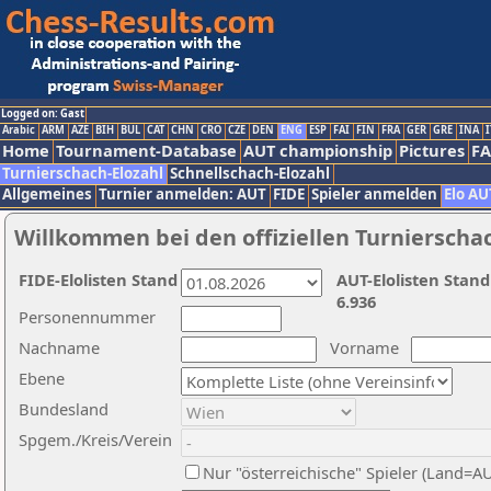
Logged on: Gast
Arabic
ARM
AZE
BIH
BUL
CAT
CHN
CRO
CZE
DEN
ENG
ESP
FAI
FIN
FRA
GER
GRE
INA
I
Home
Tournament-Database
AUT championship
Pictures
F
Turnierschach-Elozahl
Schnellschach-Elozahl
Allgemeines
Turnier anmelden: AUT
FIDE
Spieler anmelden
Elo AU
Willkommen bei den offiziellen Turnierscha
FIDE-Elolisten Stand
AUT-Elolisten Stand
6.936
Personennummer
Nachname
Vorname
Ebene
Bundesland
Spgem./Kreis/Verein
Nur "österreichische" Spieler (Land=A