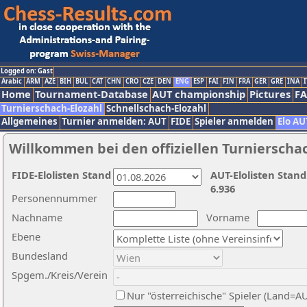
Logged on: Gast
Arabic
ARM
AZE
BIH
BUL
CAT
CHN
CRO
CZE
DEN
ENG
ESP
FAI
FIN
FRA
GER
GRE
INA
I
Home
Tournament-Database
AUT championship
Pictures
F
Turnierschach-Elozahl
Schnellschach-Elozahl
Allgemeines
Turnier anmelden: AUT
FIDE
Spieler anmelden
Elo AU
Willkommen bei den offiziellen Turnierscha
FIDE-Elolisten Stand
AUT-Elolisten Stand
6.936
Personennummer
Nachname
Vorname
Ebene
Bundesland
Spgem./Kreis/Verein
Nur "österreichische" Spieler (Land=A