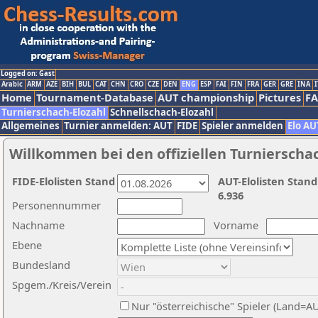
Logged on: Gast
Arabic
ARM
AZE
BIH
BUL
CAT
CHN
CRO
CZE
DEN
ENG
ESP
FAI
FIN
FRA
GER
GRE
INA
I
Home
Tournament-Database
AUT championship
Pictures
F
Turnierschach-Elozahl
Schnellschach-Elozahl
Allgemeines
Turnier anmelden: AUT
FIDE
Spieler anmelden
Elo AU
Willkommen bei den offiziellen Turnierscha
FIDE-Elolisten Stand
AUT-Elolisten Stand
6.936
Personennummer
Nachname
Vorname
Ebene
Bundesland
Spgem./Kreis/Verein
Nur "österreichische" Spieler (Land=A