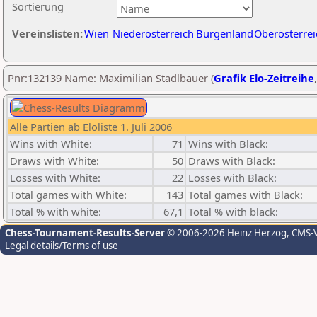
Sortierung
Vereinslisten:
Wien
Niederösterreich
Burgenland
Oberösterrei
Pnr:132139 Name: Maximilian Stadlbauer (
Grafik Elo-Zeitreihe
Alle Partien ab Eloliste 1. Juli 2006
Wins with White:
71
Wins with Black:
Draws with White:
50
Draws with Black:
Losses with White:
22
Losses with Black:
Total games with White:
143
Total games with Black:
Total % with white:
67,1
Total % with black:
Chess-Tournament-Results-Server
© 2006-2026 Heinz Herzog
, CMS-
Legal details/Terms of use