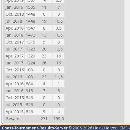
Apr. 2019
1557
14
6,5
Jan. 2019
1535
11
7
Oct. 2018
1448
0
0
Jul. 2018
1448
19
10,5
Apr. 2018
1547
8
3,5
Jan. 2018
1472
13
10,5
Oct. 2017
1315
5
3
Jul. 2017
1323
20
12,5
Apr. 2017
1320
23
16
Jan. 2017
1224
26
16
Oct. 2016
1081
0
0
Jul. 2016
1081
23
11,5
Apr. 2016
884
4
1
Jan. 2016
915
7
5
Oct. 2015
846
0
0
Jul. 2015
846
0
0
Apr. 2015
846
9
4
Gesamt
271
159,5
Chess-Tournament-Results-Server
© 2006-2026 Heinz Herzog
, CMS-