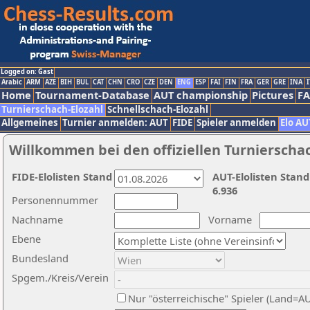
Logged on: Gast
Arabic
ARM
AZE
BIH
BUL
CAT
CHN
CRO
CZE
DEN
ENG
ESP
FAI
FIN
FRA
GER
GRE
INA
I
Home
Tournament-Database
AUT championship
Pictures
F
Turnierschach-Elozahl
Schnellschach-Elozahl
Allgemeines
Turnier anmelden: AUT
FIDE
Spieler anmelden
Elo AU
Willkommen bei den offiziellen Turnierscha
FIDE-Elolisten Stand
AUT-Elolisten Stand
6.936
Personennummer
Nachname
Vorname
Ebene
Bundesland
Spgem./Kreis/Verein
Nur "österreichische" Spieler (Land=A