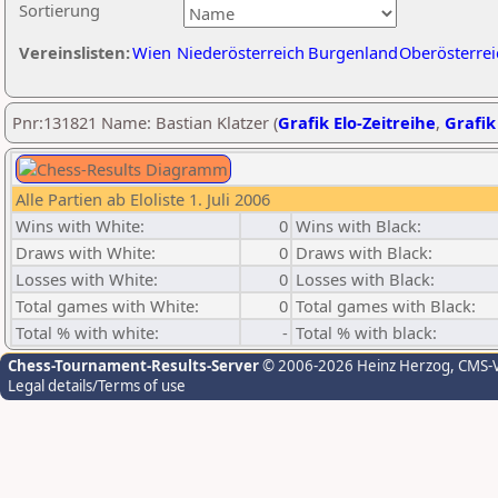
Sortierung
Vereinslisten:
Wien
Niederösterreich
Burgenland
Oberösterrei
Pnr:131821 Name: Bastian Klatzer (
Grafik Elo-Zeitreihe
,
Grafik
Alle Partien ab Eloliste 1. Juli 2006
Wins with White:
0
Wins with Black:
Draws with White:
0
Draws with Black:
Losses with White:
0
Losses with Black:
Total games with White:
0
Total games with Black:
Total % with white:
-
Total % with black:
Chess-Tournament-Results-Server
© 2006-2026 Heinz Herzog
, CMS-
Legal details/Terms of use