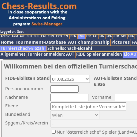
Logged on: Gast
Arabic
ARM
AZE
BIH
BUL
CAT
CHN
CRO
CZE
DEN
ENG
ESP
FAI
FIN
FRA
GER
GRE
INA
I
Home
Tournament-Database
AUT championship
Pictures
F
Turnierschach-Elozahl
Schnellschach-Elozahl
Allgemeines
Turnier anmelden: AUT
FIDE
Spieler anmelden
Elo AU
Willkommen bei den offiziellen Turnierscha
FIDE-Elolisten Stand
AUT-Elolisten Stand
6.936
Personennummer
Nachname
Vorname
Ebene
Bundesland
Spgem./Kreis/Verein
Nur "österreichische" Spieler (Land=A