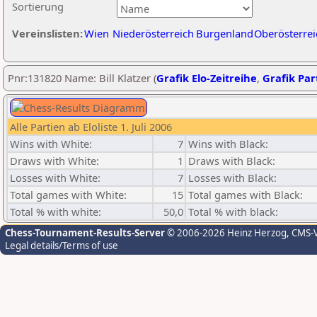
Sortierung
Vereinslisten:
Wien
Niederösterreich
Burgenland
Oberösterrei
Pnr:131820 Name: Bill Klatzer (
Grafik Elo-Zeitreihe
,
Grafik Part
Alle Partien ab Eloliste 1. Juli 2006
Wins with White:
7
Wins with Black:
Draws with White:
1
Draws with Black:
Losses with White:
7
Losses with Black:
Total games with White:
15
Total games with Black:
Total % with white:
50,0
Total % with black:
Chess-Tournament-Results-Server
© 2006-2026 Heinz Herzog
, CMS-
Legal details/Terms of use