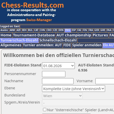
Logged on: Gast
Arabic
ARM
AZE
BIH
BUL
CAT
CHN
CRO
CZE
DEN
ENG
ESP
FAI
FIN
FRA
GER
GRE
INA
I
Home
Tournament-Database
AUT championship
Pictures
F
Turnierschach-Elozahl
Schnellschach-Elozahl
Allgemeines
Turnier anmelden: AUT
FIDE
Spieler anmelden
Elo AU
Willkommen bei den offiziellen Turnierscha
FIDE-Elolisten Stand
AUT-Elolisten Stand
6.936
Personennummer
Nachname
Vorname
Ebene
Bundesland
Spgem./Kreis/Verein
Nur "österreichische" Spieler (Land=A