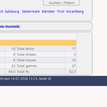
ch
Salzburg
Steiermark
Kärnten
Tirol
Vorarlberg
ie-Statistik
)
10
Total Wins:
17
4
Total draws:
5
8
Total losses:
15
22
Total games:
37
54,5
Total %:
52,7
Version 14.07.2026 13:23, Node S2