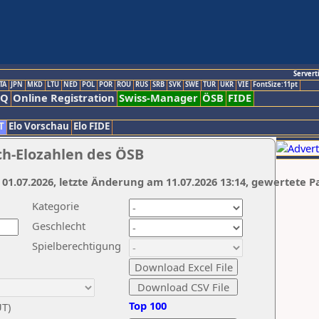
Servert
TA
JPN
MKD
LTU
NED
POL
POR
ROU
RUS
SRB
SVK
SWE
TUR
UKR
VIE
FontSize:11pt
AQ
Online Registration
Swiss-Manager
ÖSB
FIDE
T
Elo Vorschau
Elo FIDE
ch-Elozahlen des ÖSB
 01.07.2026, letzte Änderung am 11.07.2026 13:14, gewertete P
Kategorie
Geschlecht
Spielberechtigung
Top 100
UT)