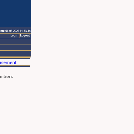
ime 06.08.2026 11:33:34
Login
Logout
artien: