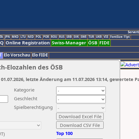
Servert
TA
JPN
MKD
LTU
NED
POL
POR
ROU
RUS
SRB
SVK
SWE
TUR
UKR
VIE
FontSize:11pt
AQ
Online Registration
Swiss-Manager
ÖSB
FIDE
T
Elo Vorschau
Elo FIDE
ch-Elozahlen des ÖSB
 01.07.2026, letzte Änderung am 11.07.2026 13:14, gewertete P
Kategorie
Geschlecht
Spielberechtigung
Top 100
UT)