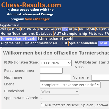
Logged on: Gast
Arabic
ARM
AZE
BIH
BUL
CAT
CHN
CRO
CZE
DEN
ENG
ESP
FAI
FIN
FRA
GER
GRE
INA
I
Home
Tournament-Database
AUT championship
Pictures
F
Turnierschach-Elozahl
Schnellschach-Elozahl
Allgemeines
Turnier anmelden: AUT
FIDE
Spieler anmelden
Elo AU
Willkommen bei den offiziellen Turnierscha
FIDE-Elolisten Stand
AUT-Elolisten Stand
6.936
Personennummer
Nachname
Vorname
Ebene
Bundesland
Spgem./Kreis/Verein
Nur "österreichische" Spieler (Land=A