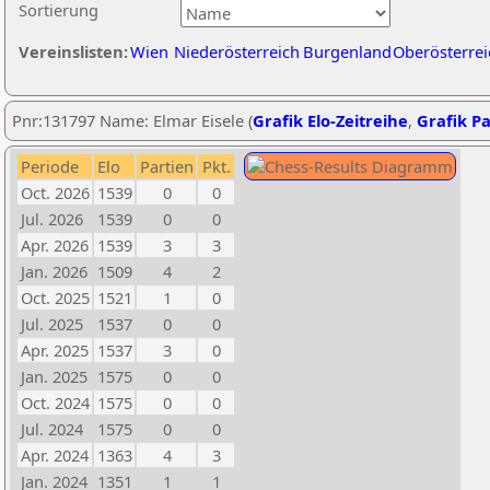
Sortierung
Vereinslisten:
Wien
Niederösterreich
Burgenland
Oberösterrei
Pnr:131797 Name: Elmar Eisele (
Grafik Elo-Zeitreihe
,
Grafik Pa
Periode
Elo
Partien
Pkt.
Oct. 2026
1539
0
0
Jul. 2026
1539
0
0
Apr. 2026
1539
3
3
Jan. 2026
1509
4
2
Oct. 2025
1521
1
0
Jul. 2025
1537
0
0
Apr. 2025
1537
3
0
Jan. 2025
1575
0
0
Oct. 2024
1575
0
0
Jul. 2024
1575
0
0
Apr. 2024
1363
4
3
Jan. 2024
1351
1
1