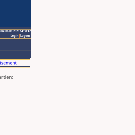
ime 06.08.2026 14:38:42
Login
Logout
artien: