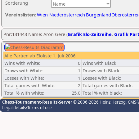
Sortierung
Vereinslisten:
Wien
Niederösterreich
Burgenland
Oberösterrei
Pnr:131443 Name: Aron Gere (
Grafik Elo-Zeitreihe
,
Grafik Part
Alle Partien ab Eloliste 1. Juli 2006
Wins with White:
0
Wins with Black:
Draws with White:
1
Draws with Black:
Losses with White:
1
Losses with Black:
Total games with White:
2
Total games with Black:
Total % with white:
25,0
Total % with black:
Chess-Tournament-Results-Server
© 2006-2026 Heinz Herzog
, CMS-
Legal details/Terms of use