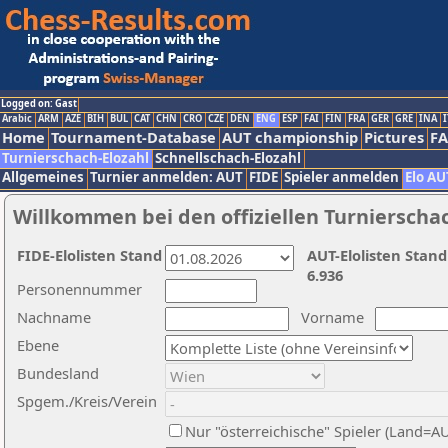
Logged on: Gast
Arabic
ARM
AZE
BIH
BUL
CAT
CHN
CRO
CZE
DEN
ENG
ESP
FAI
FIN
FRA
GER
GRE
INA
I
Home
Tournament-Database
AUT championship
Pictures
F
Turnierschach-Elozahl
Schnellschach-Elozahl
Allgemeines
Turnier anmelden: AUT
FIDE
Spieler anmelden
Elo AU
Willkommen bei den offiziellen Turnierscha
FIDE-Elolisten Stand
AUT-Elolisten Stand
6.936
Personennummer
Nachname
Vorname
Ebene
Bundesland
Spgem./Kreis/Verein
Nur "österreichische" Spieler (Land=A