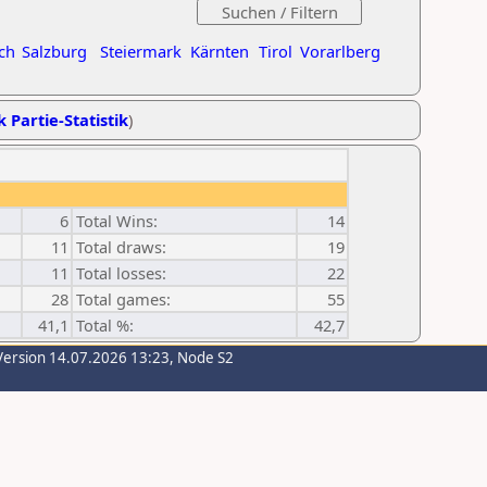
ch
Salzburg
Steiermark
Kärnten
Tirol
Vorarlberg
k Partie-Statistik
)
6
Total Wins:
14
11
Total draws:
19
11
Total losses:
22
28
Total games:
55
41,1
Total %:
42,7
Version 14.07.2026 13:23, Node S2