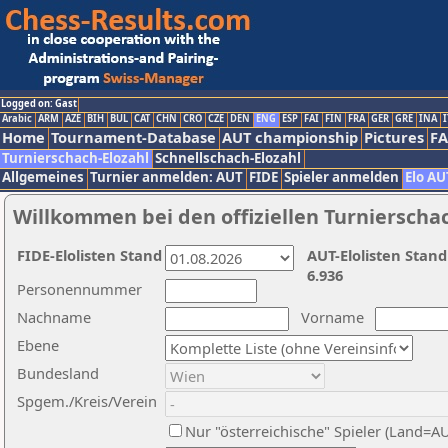
Logged on: Gast
Arabic
ARM
AZE
BIH
BUL
CAT
CHN
CRO
CZE
DEN
ENG
ESP
FAI
FIN
FRA
GER
GRE
INA
I
Home
Tournament-Database
AUT championship
Pictures
F
Turnierschach-Elozahl
Schnellschach-Elozahl
Allgemeines
Turnier anmelden: AUT
FIDE
Spieler anmelden
Elo AU
Willkommen bei den offiziellen Turnierscha
FIDE-Elolisten Stand
AUT-Elolisten Stand
6.936
Personennummer
Nachname
Vorname
Ebene
Bundesland
Spgem./Kreis/Verein
Nur "österreichische" Spieler (Land=A