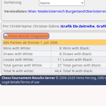
Sortierung
Vereinslisten:
Wien
Niederösterreich
Burgenland
Oberösterrei
Pnr:131434 Name: Christian Dähne (
Grafik Elo-Zeitreihe
,
Grafi
Alle Partien ab Eloliste 1. Juli 2006
Wins with White:
8
Wins with Black:
Draws with White:
8
Draws with Black:
Losses with White:
11
Losses with Black:
Total games with White:
27
Total games with Black:
Total % with white:
44,4
Total % with black:
Chess-Tournament-Results-Server
© 2006-2026 Heinz Herzog
, CMS-
Legal details/Terms of use