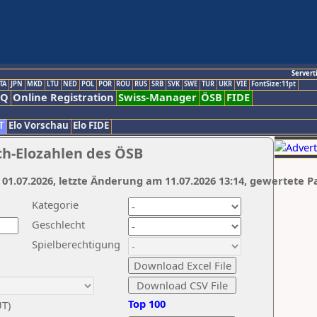
Servert
TA
JPN
MKD
LTU
NED
POL
POR
ROU
RUS
SRB
SVK
SWE
TUR
UKR
VIE
FontSize:11pt
AQ
Online Registration
Swiss-Manager
ÖSB
FIDE
T
Elo Vorschau
Elo FIDE
ch-Elozahlen des ÖSB
 01.07.2026, letzte Änderung am 11.07.2026 13:14, gewertete P
Kategorie
Geschlecht
Spielberechtigung
Top 100
UT)