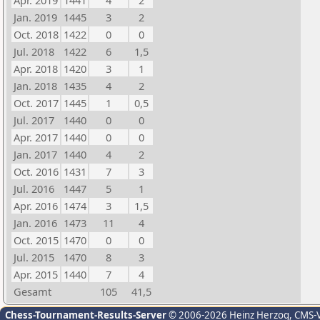
Apr. 2019
1441
4
2
Jan. 2019
1445
3
2
Oct. 2018
1422
0
0
Jul. 2018
1422
6
1,5
Apr. 2018
1420
3
1
Jan. 2018
1435
4
2
Oct. 2017
1445
1
0,5
Jul. 2017
1440
0
0
Apr. 2017
1440
0
0
Jan. 2017
1440
4
2
Oct. 2016
1431
7
3
Jul. 2016
1447
5
1
Apr. 2016
1474
3
1,5
Jan. 2016
1473
11
4
Oct. 2015
1470
0
0
Jul. 2015
1470
8
3
Apr. 2015
1440
7
4
Gesamt
105
41,5
Chess-Tournament-Results-Server
© 2006-2026 Heinz Herzog
, CMS-