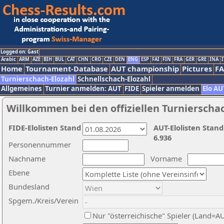
Logged on: Gast
Arabic
ARM
AZE
BIH
BUL
CAT
CHN
CRO
CZE
DEN
ENG
ESP
FAI
FIN
FRA
GER
GRE
INA
I
Home
Tournament-Database
AUT championship
Pictures
F
Turnierschach-Elozahl
Schnellschach-Elozahl
Allgemeines
Turnier anmelden: AUT
FIDE
Spieler anmelden
Elo AU
Willkommen bei den offiziellen Turnierscha
FIDE-Elolisten Stand
AUT-Elolisten Stand
6.936
Personennummer
Nachname
Vorname
Ebene
Bundesland
Spgem./Kreis/Verein
Nur "österreichische" Spieler (Land=A