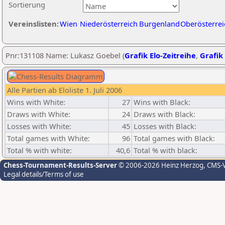
Sortierung
Vereinslisten:
Wien
Niederösterreich
Burgenland
Oberösterrei
Pnr:131108 Name: Lukasz Goebel (
Grafik Elo-Zeitreihe
,
Grafik 
Alle Partien ab Eloliste 1. Juli 2006
Wins with White:
27
Wins with Black:
Draws with White:
24
Draws with Black:
Losses with White:
45
Losses with Black:
Total games with White:
96
Total games with Black:
Total % with white:
40,6
Total % with black:
Chess-Tournament-Results-Server
© 2006-2026 Heinz Herzog
, CMS-
Legal details/Terms of use