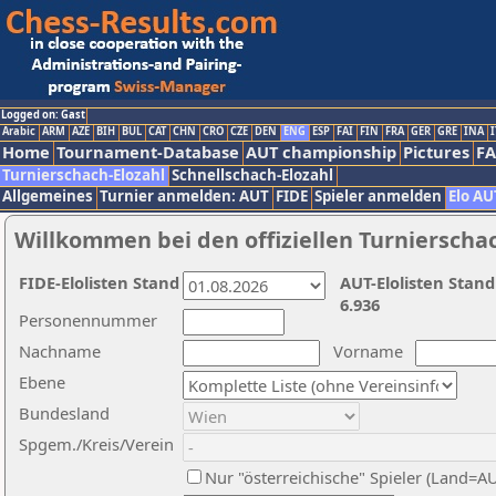
Logged on: Gast
Arabic
ARM
AZE
BIH
BUL
CAT
CHN
CRO
CZE
DEN
ENG
ESP
FAI
FIN
FRA
GER
GRE
INA
I
Home
Tournament-Database
AUT championship
Pictures
F
Turnierschach-Elozahl
Schnellschach-Elozahl
Allgemeines
Turnier anmelden: AUT
FIDE
Spieler anmelden
Elo AU
Willkommen bei den offiziellen Turnierscha
FIDE-Elolisten Stand
AUT-Elolisten Stand
6.936
Personennummer
Nachname
Vorname
Ebene
Bundesland
Spgem./Kreis/Verein
Nur "österreichische" Spieler (Land=A