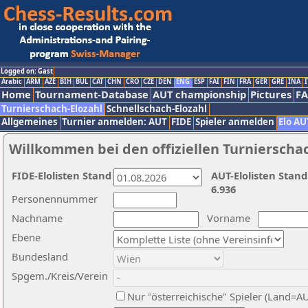
Logged on: Gast
Arabic
ARM
AZE
BIH
BUL
CAT
CHN
CRO
CZE
DEN
ENG
ESP
FAI
FIN
FRA
GER
GRE
INA
I
Home
Tournament-Database
AUT championship
Pictures
F
Turnierschach-Elozahl
Schnellschach-Elozahl
Allgemeines
Turnier anmelden: AUT
FIDE
Spieler anmelden
Elo AU
Willkommen bei den offiziellen Turnierscha
FIDE-Elolisten Stand
AUT-Elolisten Stand
6.936
Personennummer
Nachname
Vorname
Ebene
Bundesland
Spgem./Kreis/Verein
Nur "österreichische" Spieler (Land=A