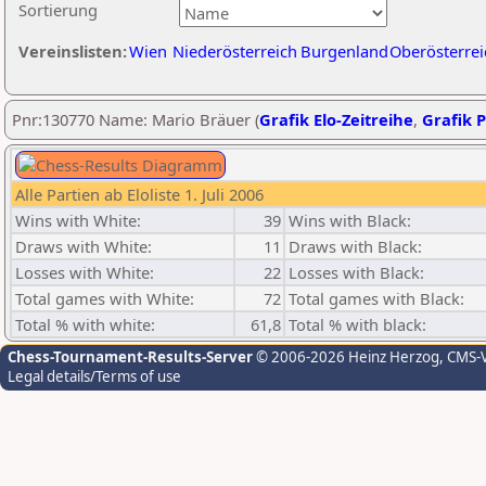
Sortierung
Vereinslisten:
Wien
Niederösterreich
Burgenland
Oberösterrei
Pnr:130770 Name: Mario Bräuer (
Grafik Elo-Zeitreihe
,
Grafik P
Alle Partien ab Eloliste 1. Juli 2006
Wins with White:
39
Wins with Black:
Draws with White:
11
Draws with Black:
Losses with White:
22
Losses with Black:
Total games with White:
72
Total games with Black:
Total % with white:
61,8
Total % with black:
Chess-Tournament-Results-Server
© 2006-2026 Heinz Herzog
, CMS-
Legal details/Terms of use