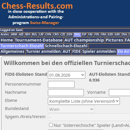
Logged on: Gast
Arabic
ARM
AZE
BIH
BUL
CAT
CHN
CRO
CZE
DEN
ENG
ESP
FAI
FIN
FRA
GER
GRE
INA
I
Home
Tournament-Database
AUT championship
Pictures
F
Turnierschach-Elozahl
Schnellschach-Elozahl
Allgemeines
Turnier anmelden: AUT
FIDE
Spieler anmelden
Elo AU
Willkommen bei den offiziellen Turnierscha
FIDE-Elolisten Stand
AUT-Elolisten Stand
6.936
Personennummer
Nachname
Vorname
Ebene
Bundesland
Spgem./Kreis/Verein
Nur "österreichische" Spieler (Land=A