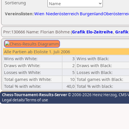
Sortierung
Vereinslisten:
Wien
Niederösterreich
Burgenland
Oberösterrei
Pnr:130666 Name: Florian Böhme (
Grafik Elo-Zeitreihe
,
Grafik
Alle Partien ab Eloliste 1. Juli 2006
Wins with White:
3
Wins with Black:
Draws with White:
2
Draws with Black:
Losses with White:
5
Losses with Black:
Total games with White:
10
Total games with Black:
Total % with white:
40,0
Total % with black:
Chess-Tournament-Results-Server
© 2006-2026 Heinz Herzog
, CMS-
Legal details/Terms of use