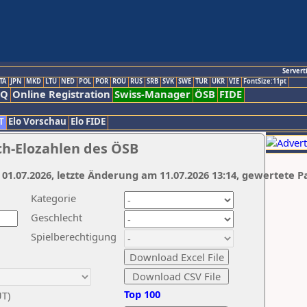
Servert
TA
JPN
MKD
LTU
NED
POL
POR
ROU
RUS
SRB
SVK
SWE
TUR
UKR
VIE
FontSize:11pt
AQ
Online Registration
Swiss-Manager
ÖSB
FIDE
T
Elo Vorschau
Elo FIDE
ch-Elozahlen des ÖSB
 01.07.2026, letzte Änderung am 11.07.2026 13:14, gewertete P
Kategorie
Geschlecht
Spielberechtigung
Top 100
UT)