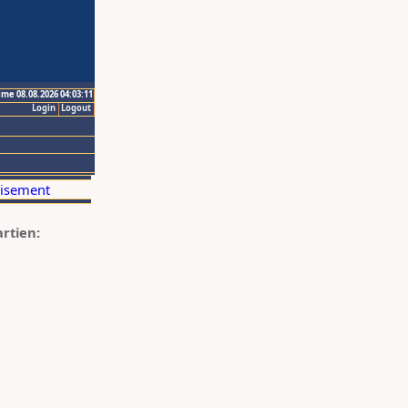
ime 08.08.2026 04:03:11
Login
Logout
artien: