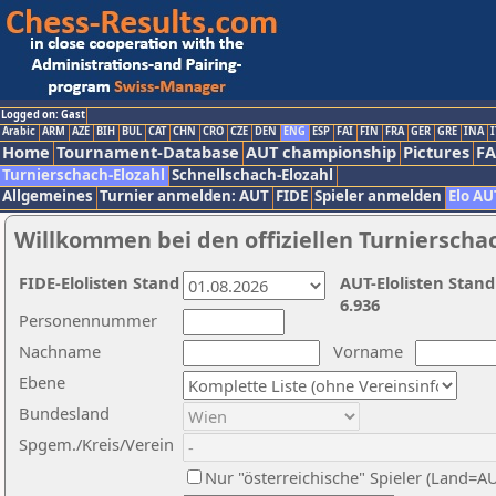
Logged on: Gast
Arabic
ARM
AZE
BIH
BUL
CAT
CHN
CRO
CZE
DEN
ENG
ESP
FAI
FIN
FRA
GER
GRE
INA
I
Home
Tournament-Database
AUT championship
Pictures
F
Turnierschach-Elozahl
Schnellschach-Elozahl
Allgemeines
Turnier anmelden: AUT
FIDE
Spieler anmelden
Elo AU
Willkommen bei den offiziellen Turnierscha
FIDE-Elolisten Stand
AUT-Elolisten Stand
6.936
Personennummer
Nachname
Vorname
Ebene
Bundesland
Spgem./Kreis/Verein
Nur "österreichische" Spieler (Land=A