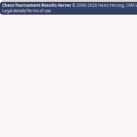
Chess-Tournament-Results-Server
© 2006-2026 Heinz Herzog
, CMS-
Legal details/Terms of use