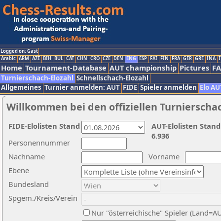
Logged on: Gast
Arabic
ARM
AZE
BIH
BUL
CAT
CHN
CRO
CZE
DEN
ENG
ESP
FAI
FIN
FRA
GER
GRE
INA
I
Home
Tournament-Database
AUT championship
Pictures
F
Turnierschach-Elozahl
Schnellschach-Elozahl
Allgemeines
Turnier anmelden: AUT
FIDE
Spieler anmelden
Elo AU
Willkommen bei den offiziellen Turnierscha
FIDE-Elolisten Stand
AUT-Elolisten Stand
6.936
Personennummer
Nachname
Vorname
Ebene
Bundesland
Spgem./Kreis/Verein
Nur "österreichische" Spieler (Land=A