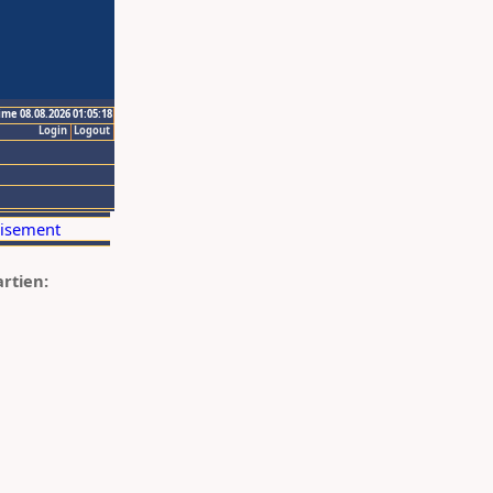
ime 08.08.2026 01:05:18
Login
Logout
artien: