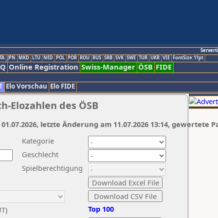
Servert
TA
JPN
MKD
LTU
NED
POL
POR
ROU
RUS
SRB
SVK
SWE
TUR
UKR
VIE
FontSize:11pt
AQ
Online Registration
Swiss-Manager
ÖSB
FIDE
T
Elo Vorschau
Elo FIDE
ch-Elozahlen des ÖSB
 01.07.2026, letzte Änderung am 11.07.2026 13:14, gewertete P
Kategorie
Geschlecht
Spielberechtigung
Top 100
UT)