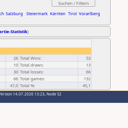
ch
Salzburg
Steiermark
Kärnten
Tirol
Vorarlberg
rtie-Statistik
)
26
Total Wins:
53
10
Total draws:
13
30
Total losses:
66
66
Total games:
132
47,0
Total %:
45,1
Version 14.07.2026 13:23, Node S2