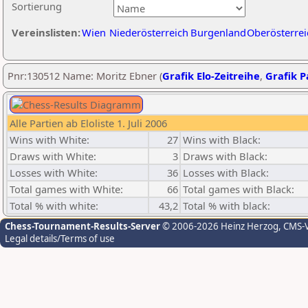
Sortierung
Vereinslisten:
Wien
Niederösterreich
Burgenland
Oberösterrei
Pnr:130512 Name: Moritz Ebner (
Grafik Elo-Zeitreihe
,
Grafik Pa
Alle Partien ab Eloliste 1. Juli 2006
Wins with White:
27
Wins with Black:
Draws with White:
3
Draws with Black:
Losses with White:
36
Losses with Black:
Total games with White:
66
Total games with Black:
Total % with white:
43,2
Total % with black:
Chess-Tournament-Results-Server
© 2006-2026 Heinz Herzog
, CMS-
Legal details/Terms of use