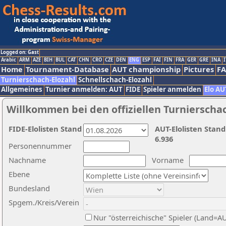
Logged on: Gast
Arabic
ARM
AZE
BIH
BUL
CAT
CHN
CRO
CZE
DEN
ENG
ESP
FAI
FIN
FRA
GER
GRE
INA
I
Home
Tournament-Database
AUT championship
Pictures
F
Turnierschach-Elozahl
Schnellschach-Elozahl
Allgemeines
Turnier anmelden: AUT
FIDE
Spieler anmelden
Elo AU
Willkommen bei den offiziellen Turnierscha
FIDE-Elolisten Stand
AUT-Elolisten Stand
6.936
Personennummer
Nachname
Vorname
Ebene
Bundesland
Spgem./Kreis/Verein
Nur "österreichische" Spieler (Land=A