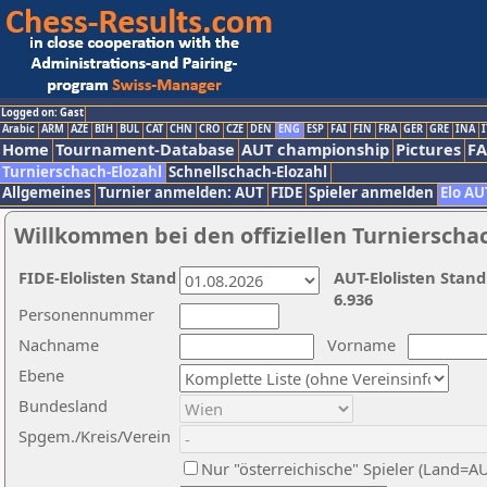
Logged on: Gast
Arabic
ARM
AZE
BIH
BUL
CAT
CHN
CRO
CZE
DEN
ENG
ESP
FAI
FIN
FRA
GER
GRE
INA
I
Home
Tournament-Database
AUT championship
Pictures
F
Turnierschach-Elozahl
Schnellschach-Elozahl
Allgemeines
Turnier anmelden: AUT
FIDE
Spieler anmelden
Elo AU
Willkommen bei den offiziellen Turnierscha
FIDE-Elolisten Stand
AUT-Elolisten Stand
6.936
Personennummer
Nachname
Vorname
Ebene
Bundesland
Spgem./Kreis/Verein
Nur "österreichische" Spieler (Land=A