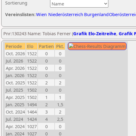
Sortierung
Vereinslisten:
Wien
Niederösterreich
Burgenland
Oberösterrei
Pnr:130243 Name: Tobias Ferner (
Grafik Elo-Zeitreihe
,
Grafik P
Periode
Elo
Partien
Pkt.
Oct. 2026
1522
0
0
Jul. 2026
1522
0
0
Apr. 2026
1522
0
0
Jan. 2026
1522
0
0
Oct. 2025
1522
2
2
Jul. 2025
1502
0
0
Apr. 2025
1502
1
1
Jan. 2025
1494
2
1,5
Oct. 2024
1464
3
2
Jul. 2024
1424
4
2,5
Apr. 2024
1027
0
0
Jan. 2024
1027
0
0