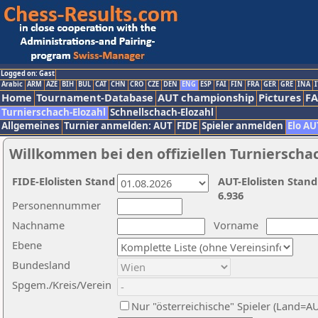
Logged on: Gast
Arabic
ARM
AZE
BIH
BUL
CAT
CHN
CRO
CZE
DEN
ENG
ESP
FAI
FIN
FRA
GER
GRE
INA
I
Home
Tournament-Database
AUT championship
Pictures
F
Turnierschach-Elozahl
Schnellschach-Elozahl
Allgemeines
Turnier anmelden: AUT
FIDE
Spieler anmelden
Elo AU
Willkommen bei den offiziellen Turnierscha
FIDE-Elolisten Stand
AUT-Elolisten Stand
6.936
Personennummer
Nachname
Vorname
Ebene
Bundesland
Spgem./Kreis/Verein
Nur "österreichische" Spieler (Land=A