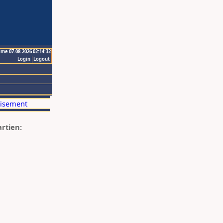
ime 07.08.2026 02:14:32
Login
Logout
artien: