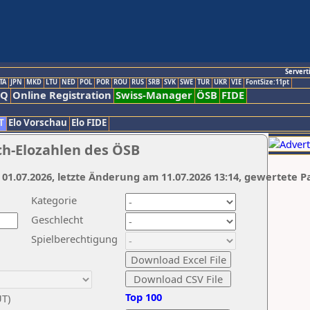
Servert
TA
JPN
MKD
LTU
NED
POL
POR
ROU
RUS
SRB
SVK
SWE
TUR
UKR
VIE
FontSize:11pt
AQ
Online Registration
Swiss-Manager
ÖSB
FIDE
T
Elo Vorschau
Elo FIDE
ch-Elozahlen des ÖSB
 01.07.2026, letzte Änderung am 11.07.2026 13:14, gewertete P
Kategorie
Geschlecht
Spielberechtigung
Top 100
UT)