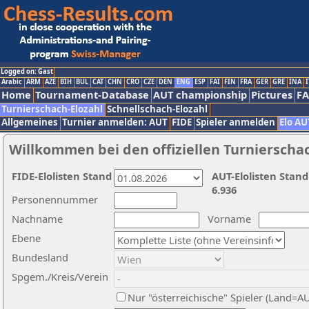
Logged on: Gast
Arabic
ARM
AZE
BIH
BUL
CAT
CHN
CRO
CZE
DEN
ENG
ESP
FAI
FIN
FRA
GER
GRE
INA
I
Home
Tournament-Database
AUT championship
Pictures
F
Turnierschach-Elozahl
Schnellschach-Elozahl
Allgemeines
Turnier anmelden: AUT
FIDE
Spieler anmelden
Elo AU
Willkommen bei den offiziellen Turnierscha
FIDE-Elolisten Stand
AUT-Elolisten Stand
6.936
Personennummer
Nachname
Vorname
Ebene
Bundesland
Spgem./Kreis/Verein
Nur "österreichische" Spieler (Land=A