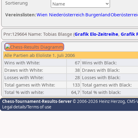
Sortierung
Vereinslisten:
Wien
Niederösterreich
Burgenland
Oberösterrei
Pnr:129664 Name: Tobias Blasge (
Grafik Elo-Zeitreihe
,
Grafik P
Alle Partien ab Eloliste 1. Juli 2006
Wins with White:
67
Wins with Black:
Draws with White:
38
Draws with Black:
Losses with White:
28
Losses with Black:
Total games with White:
133
Total games with Black:
Total % with white:
64,7
Total % with black:
Chess-Tournament-Results-Server
© 2006-2026 Heinz Herzog
, CMS-
Legal details/Terms of use