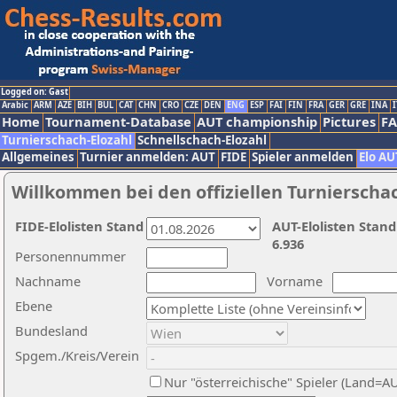
Logged on: Gast
Arabic
ARM
AZE
BIH
BUL
CAT
CHN
CRO
CZE
DEN
ENG
ESP
FAI
FIN
FRA
GER
GRE
INA
I
Home
Tournament-Database
AUT championship
Pictures
F
Turnierschach-Elozahl
Schnellschach-Elozahl
Allgemeines
Turnier anmelden: AUT
FIDE
Spieler anmelden
Elo AU
Willkommen bei den offiziellen Turnierscha
FIDE-Elolisten Stand
AUT-Elolisten Stand
6.936
Personennummer
Nachname
Vorname
Ebene
Bundesland
Spgem./Kreis/Verein
Nur "österreichische" Spieler (Land=A