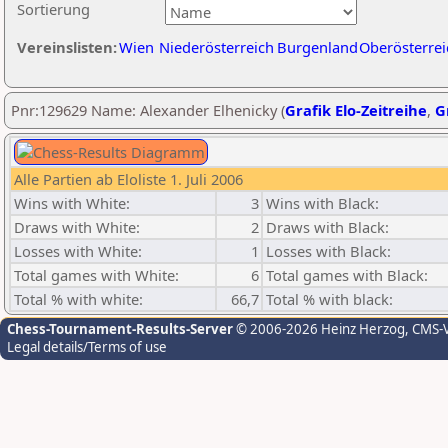
Sortierung
Vereinslisten:
Wien
Niederösterreich
Burgenland
Oberösterrei
Pnr:129629 Name: Alexander Elhenicky (
Grafik Elo-Zeitreihe
,
G
Alle Partien ab Eloliste 1. Juli 2006
Wins with White:
3
Wins with Black:
Draws with White:
2
Draws with Black:
Losses with White:
1
Losses with Black:
Total games with White:
6
Total games with Black:
Total % with white:
66,7
Total % with black:
Chess-Tournament-Results-Server
© 2006-2026 Heinz Herzog
, CMS-
Legal details/Terms of use