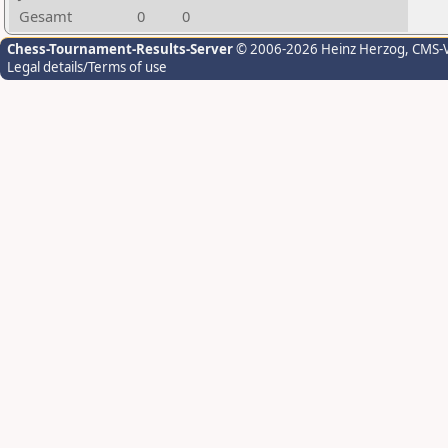
Gesamt
0
0
Chess-Tournament-Results-Server
© 2006-2026 Heinz Herzog
, CMS-
Legal details/Terms of use