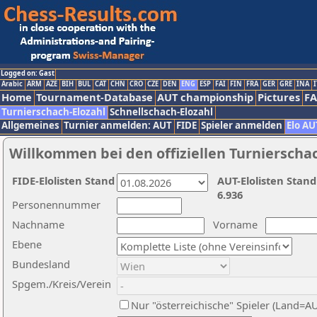
Logged on: Gast
Arabic
ARM
AZE
BIH
BUL
CAT
CHN
CRO
CZE
DEN
ENG
ESP
FAI
FIN
FRA
GER
GRE
INA
I
Home
Tournament-Database
AUT championship
Pictures
F
Turnierschach-Elozahl
Schnellschach-Elozahl
Allgemeines
Turnier anmelden: AUT
FIDE
Spieler anmelden
Elo AU
Willkommen bei den offiziellen Turnierscha
FIDE-Elolisten Stand
AUT-Elolisten Stand
6.936
Personennummer
Nachname
Vorname
Ebene
Bundesland
Spgem./Kreis/Verein
Nur "österreichische" Spieler (Land=A