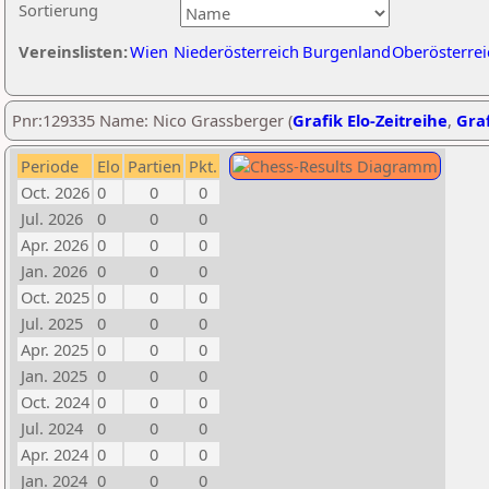
Sortierung
Vereinslisten:
Wien
Niederösterreich
Burgenland
Oberösterrei
Pnr:129335 Name: Nico Grassberger (
Grafik Elo-Zeitreihe
,
Graf
Periode
Elo
Partien
Pkt.
Oct. 2026
0
0
0
Jul. 2026
0
0
0
Apr. 2026
0
0
0
Jan. 2026
0
0
0
Oct. 2025
0
0
0
Jul. 2025
0
0
0
Apr. 2025
0
0
0
Jan. 2025
0
0
0
Oct. 2024
0
0
0
Jul. 2024
0
0
0
Apr. 2024
0
0
0
Jan. 2024
0
0
0