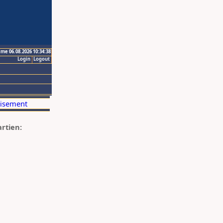
ime 06.08.2026 10:34:38
Login
Logout
artien: