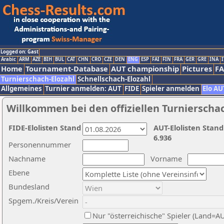
Logged on: Gast
Arabic
ARM
AZE
BIH
BUL
CAT
CHN
CRO
CZE
DEN
ENG
ESP
FAI
FIN
FRA
GER
GRE
INA
I
Home
Tournament-Database
AUT championship
Pictures
F
Turnierschach-Elozahl
Schnellschach-Elozahl
Allgemeines
Turnier anmelden: AUT
FIDE
Spieler anmelden
Elo AU
Willkommen bei den offiziellen Turnierscha
FIDE-Elolisten Stand
AUT-Elolisten Stand
6.936
Personennummer
Nachname
Vorname
Ebene
Bundesland
Spgem./Kreis/Verein
Nur "österreichische" Spieler (Land=A