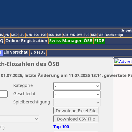
Servert
TA
JPN
MKD
LTU
NED
POL
POR
ROU
RUS
SRB
SVK
SWE
TUR
UKR
VIE
FontSize:11pt
AQ
Online Registration
Swiss-Manager
ÖSB
FIDE
T
Elo Vorschau
Elo FIDE
ch-Elozahlen des ÖSB
 01.07.2026, letzte Änderung am 11.07.2026 13:14, gewertete P
Kategorie
Geschlecht
Spielberechtigung
Top 100
UT)