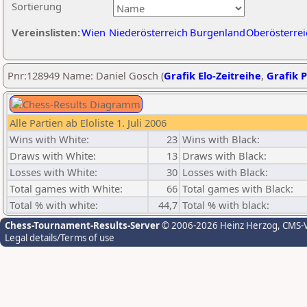
Sortierung
Vereinslisten:
Wien
Niederösterreich
Burgenland
Oberösterrei
Pnr:128949 Name: Daniel Gosch (
Grafik Elo-Zeitreihe
,
Grafik P
Alle Partien ab Eloliste 1. Juli 2006
Wins with White:
23
Wins with Black:
Draws with White:
13
Draws with Black:
Losses with White:
30
Losses with Black:
Total games with White:
66
Total games with Black:
Total % with white:
44,7
Total % with black:
Chess-Tournament-Results-Server
© 2006-2026 Heinz Herzog
, CMS-
Legal details/Terms of use