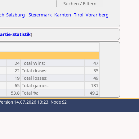
ch
Salzburg
Steiermark
Kärnten
Tirol
Vorarlberg
artie-Statistik
)
24
Total Wins:
47
22
Total draws:
35
19
Total losses:
49
65
Total games:
131
53,8
Total %:
49,2
Version 14.07.2026 13:23, Node S2