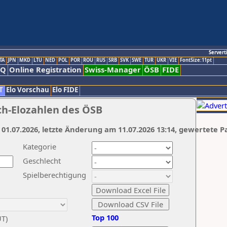
Servert
TA
JPN
MKD
LTU
NED
POL
POR
ROU
RUS
SRB
SVK
SWE
TUR
UKR
VIE
FontSize:11pt
AQ
Online Registration
Swiss-Manager
ÖSB
FIDE
T
Elo Vorschau
Elo FIDE
ch-Elozahlen des ÖSB
 01.07.2026, letzte Änderung am 11.07.2026 13:14, gewertete P
Kategorie
Geschlecht
Spielberechtigung
Top 100
UT)