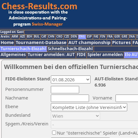
Logged on: Gast
Arabic
ARM
AZE
BIH
BUL
CAT
CHN
CRO
CZE
DEN
ENG
ESP
FAI
FIN
FRA
GER
GRE
INA
I
Home
Tournament-Database
AUT championship
Pictures
F
Turnierschach-Elozahl
Schnellschach-Elozahl
Allgemeines
Turnier anmelden: AUT
FIDE
Spieler anmelden
Elo AU
Willkommen bei den offiziellen Turnierscha
FIDE-Elolisten Stand
AUT-Elolisten Stand
6.936
Personennummer
Nachname
Vorname
Ebene
Bundesland
Spgem./Kreis/Verein
Nur "österreichische" Spieler (Land=A