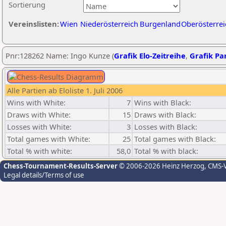
Sortierung
Vereinslisten:
Wien
Niederösterreich
Burgenland
Oberösterrei
Pnr:128262 Name: Ingo Kunze (
Grafik Elo-Zeitreihe
,
Grafik Par
Alle Partien ab Eloliste 1. Juli 2006
Wins with White:
7
Wins with Black:
Draws with White:
15
Draws with Black:
Losses with White:
3
Losses with Black:
Total games with White:
25
Total games with Black:
Total % with white:
58,0
Total % with black:
Chess-Tournament-Results-Server
© 2006-2026 Heinz Herzog
, CMS-
Legal details/Terms of use