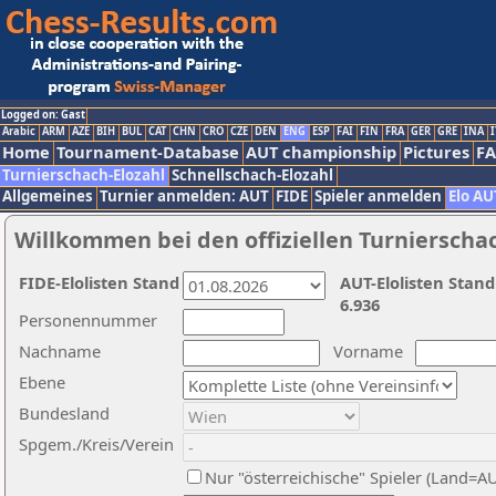
Logged on: Gast
Arabic
ARM
AZE
BIH
BUL
CAT
CHN
CRO
CZE
DEN
ENG
ESP
FAI
FIN
FRA
GER
GRE
INA
I
Home
Tournament-Database
AUT championship
Pictures
F
Turnierschach-Elozahl
Schnellschach-Elozahl
Allgemeines
Turnier anmelden: AUT
FIDE
Spieler anmelden
Elo AU
Willkommen bei den offiziellen Turnierscha
FIDE-Elolisten Stand
AUT-Elolisten Stand
6.936
Personennummer
Nachname
Vorname
Ebene
Bundesland
Spgem./Kreis/Verein
Nur "österreichische" Spieler (Land=A