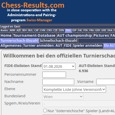
Logged on: Gast
Arabic
ARM
AZE
BIH
BUL
CAT
CHN
CRO
CZE
DEN
ENG
ESP
FAI
FIN
FRA
GER
GRE
INA
I
Home
Tournament-Database
AUT championship
Pictures
F
Turnierschach-Elozahl
Schnellschach-Elozahl
Allgemeines
Turnier anmelden: AUT
FIDE
Spieler anmelden
Elo AU
Willkommen bei den offiziellen Turnierscha
FIDE-Elolisten Stand
AUT-Elolisten Stand
6.936
Personennummer
Nachname
Vorname
Ebene
Bundesland
Spgem./Kreis/Verein
Nur "österreichische" Spieler (Land=A