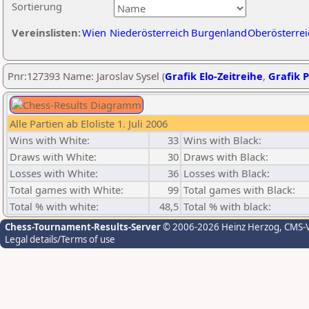
Sortierung
Vereinslisten:
Wien
Niederösterreich
Burgenland
Oberösterrei
Pnr:127393 Name: Jaroslav Sysel (
Grafik Elo-Zeitreihe
,
Grafik P
Alle Partien ab Eloliste 1. Juli 2006
Wins with White:
33
Wins with Black:
Draws with White:
30
Draws with Black:
Losses with White:
36
Losses with Black:
Total games with White:
99
Total games with Black:
Total % with white:
48,5
Total % with black:
Chess-Tournament-Results-Server
© 2006-2026 Heinz Herzog
, CMS-
Legal details/Terms of use