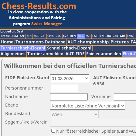
Logged on: Gast
Arabic
ARM
AZE
BIH
BUL
CAT
CHN
CRO
CZE
DEN
ENG
ESP
FAI
FIN
FRA
GER
GRE
INA
I
Home
Tournament-Database
AUT championship
Pictures
F
Turnierschach-Elozahl
Schnellschach-Elozahl
Allgemeines
Turnier anmelden: AUT
FIDE
Spieler anmelden
Elo AU
Willkommen bei den offiziellen Turnierscha
FIDE-Elolisten Stand
AUT-Elolisten Stand
6.936
Personennummer
Nachname
Vorname
Ebene
Bundesland
Spgem./Kreis/Verein
Nur "österreichische" Spieler (Land=A