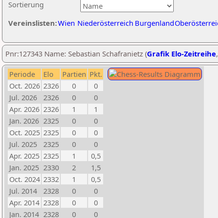
Sortierung
Vereinslisten:
Wien
Niederösterreich
Burgenland
Oberösterrei
Pnr:127343 Name: Sebastian Schafranietz (
Grafik Elo-Zeitreihe
Periode
Elo
Partien
Pkt.
Oct. 2026
2326
0
0
Jul. 2026
2326
0
0
Apr. 2026
2326
1
1
Jan. 2026
2325
0
0
Oct. 2025
2325
0
0
Jul. 2025
2325
0
0
Apr. 2025
2325
1
0,5
Jan. 2025
2330
2
1,5
Oct. 2024
2332
1
0,5
Jul. 2014
2328
0
0
Apr. 2014
2328
0
0
Jan. 2014
2328
0
0