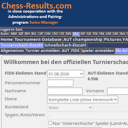
Logged on: Gast
Arabic
ARM
AZE
BIH
BUL
CAT
CHN
CRO
CZE
DEN
ENG
ESP
FAI
FIN
FRA
GER
GRE
INA
I
Home
Tournament-Database
AUT championship
Pictures
F
Turnierschach-Elozahl
Schnellschach-Elozahl
Allgemeines
Turnier anmelden: AUT
FIDE
Spieler anmelden
Elo AU
Willkommen bei den offiziellen Turnierscha
FIDE-Elolisten Stand
AUT-Elolisten Stand
6.936
Personennummer
Nachname
Vorname
Ebene
Bundesland
Spgem./Kreis/Verein
Nur "österreichische" Spieler (Land=A