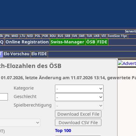
Servert
TA
JPN
MKD
LTU
NED
POL
POR
ROU
RUS
SRB
SVK
SWE
TUR
UKR
VIE
FontSize:11pt
AQ
Online Registration
Swiss-Manager
ÖSB
FIDE
T
Elo Vorschau
Elo FIDE
ch-Elozahlen des ÖSB
 01.07.2026, letzte Änderung am 11.07.2026 13:14, gewertete P
Kategorie
Geschlecht
Spielberechtigung
Top 100
UT)