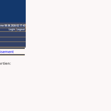
ime 08.08.2026 02:17:43
Login
Logout
artien: