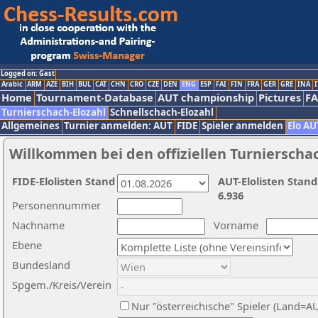
Logged on: Gast
Arabic
ARM
AZE
BIH
BUL
CAT
CHN
CRO
CZE
DEN
ENG
ESP
FAI
FIN
FRA
GER
GRE
INA
I
Home
Tournament-Database
AUT championship
Pictures
F
Turnierschach-Elozahl
Schnellschach-Elozahl
Allgemeines
Turnier anmelden: AUT
FIDE
Spieler anmelden
Elo AU
Willkommen bei den offiziellen Turnierscha
FIDE-Elolisten Stand
AUT-Elolisten Stand
6.936
Personennummer
Nachname
Vorname
Ebene
Bundesland
Spgem./Kreis/Verein
Nur "österreichische" Spieler (Land=A