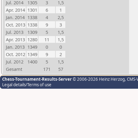
Jul. 2014
1305
3
1,5
Apr. 2014
1301
6
1
Jan. 2014
1338
4
2,5
Oct. 2013
1338
9
3
Jul. 2013
1309
5
1,5
Apr. 2013
1280
11
1,5
Jan. 2013
1349
0
0
Oct. 2012
1349
9
2
Jul. 2012
1400
5
1,5
Gesamt
171
57
Chess-Tournament-Results-Server
© 2006-2026 Heinz Herzog
, CMS-
Legal details/Terms of use