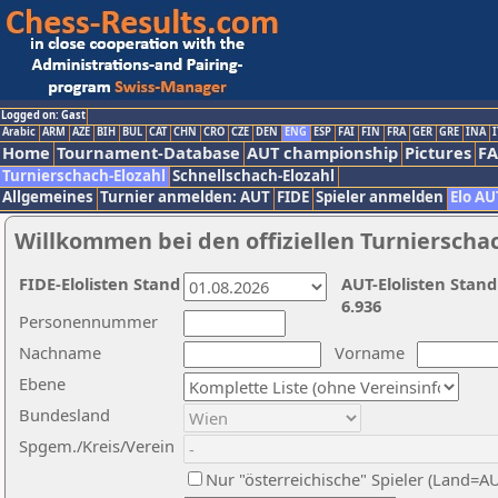
Logged on: Gast
Arabic
ARM
AZE
BIH
BUL
CAT
CHN
CRO
CZE
DEN
ENG
ESP
FAI
FIN
FRA
GER
GRE
INA
I
Home
Tournament-Database
AUT championship
Pictures
F
Turnierschach-Elozahl
Schnellschach-Elozahl
Allgemeines
Turnier anmelden: AUT
FIDE
Spieler anmelden
Elo AU
Willkommen bei den offiziellen Turnierscha
FIDE-Elolisten Stand
AUT-Elolisten Stand
6.936
Personennummer
Nachname
Vorname
Ebene
Bundesland
Spgem./Kreis/Verein
Nur "österreichische" Spieler (Land=A