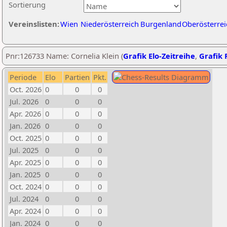
Sortierung
Vereinslisten:
Wien
Niederösterreich
Burgenland
Oberösterrei
Pnr:126733 Name: Cornelia Klein (
Grafik Elo-Zeitreihe
,
Grafik P
Periode
Elo
Partien
Pkt.
Oct. 2026
0
0
0
Jul. 2026
0
0
0
Apr. 2026
0
0
0
Jan. 2026
0
0
0
Oct. 2025
0
0
0
Jul. 2025
0
0
0
Apr. 2025
0
0
0
Jan. 2025
0
0
0
Oct. 2024
0
0
0
Jul. 2024
0
0
0
Apr. 2024
0
0
0
Jan. 2024
0
0
0