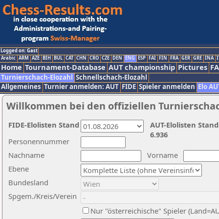
Logged on: Gast
Arabic
ARM
AZE
BIH
BUL
CAT
CHN
CRO
CZE
DEN
ENG
ESP
FAI
FIN
FRA
GER
GRE
INA
I
Home
Tournament-Database
AUT championship
Pictures
F
Turnierschach-Elozahl
Schnellschach-Elozahl
Allgemeines
Turnier anmelden: AUT
FIDE
Spieler anmelden
Elo AU
Willkommen bei den offiziellen Turnierscha
FIDE-Elolisten Stand
AUT-Elolisten Stand
6.936
Personennummer
Nachname
Vorname
Ebene
Bundesland
Spgem./Kreis/Verein
Nur "österreichische" Spieler (Land=A