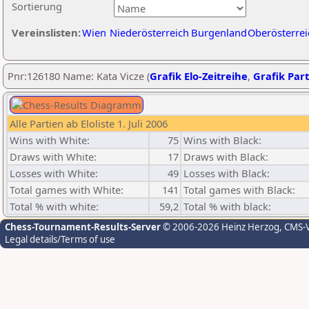
Sortierung
Vereinslisten:
Wien
Niederösterreich
Burgenland
Oberösterrei
Pnr:126180 Name: Kata Vicze (
Grafik Elo-Zeitreihe
,
Grafik Part
Alle Partien ab Eloliste 1. Juli 2006
Wins with White:
75
Wins with Black:
Draws with White:
17
Draws with Black:
Losses with White:
49
Losses with Black:
Total games with White:
141
Total games with Black:
Total % with white:
59,2
Total % with black:
Chess-Tournament-Results-Server
© 2006-2026 Heinz Herzog
, CMS-
Legal details/Terms of use