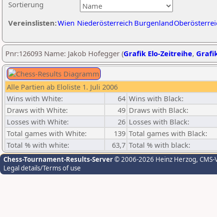
Sortierung
Vereinslisten:
Wien
Niederösterreich
Burgenland
Oberösterrei
Pnr:126093 Name: Jakob Hofegger (
Grafik Elo-Zeitreihe
,
Grafik
Alle Partien ab Eloliste 1. Juli 2006
Wins with White:
64
Wins with Black:
Draws with White:
49
Draws with Black:
Losses with White:
26
Losses with Black:
Total games with White:
139
Total games with Black:
Total % with white:
63,7
Total % with black:
Chess-Tournament-Results-Server
© 2006-2026 Heinz Herzog
, CMS-
Legal details/Terms of use