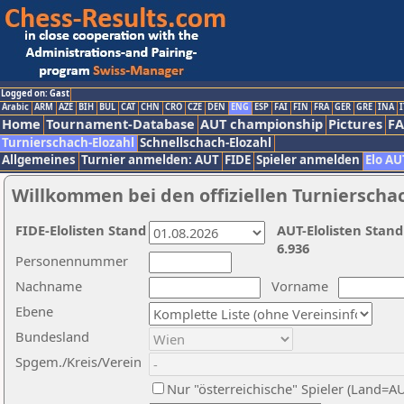
Logged on: Gast
Arabic
ARM
AZE
BIH
BUL
CAT
CHN
CRO
CZE
DEN
ENG
ESP
FAI
FIN
FRA
GER
GRE
INA
I
Home
Tournament-Database
AUT championship
Pictures
F
Turnierschach-Elozahl
Schnellschach-Elozahl
Allgemeines
Turnier anmelden: AUT
FIDE
Spieler anmelden
Elo AU
Willkommen bei den offiziellen Turnierscha
FIDE-Elolisten Stand
AUT-Elolisten Stand
6.936
Personennummer
Nachname
Vorname
Ebene
Bundesland
Spgem./Kreis/Verein
Nur "österreichische" Spieler (Land=A