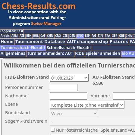
Logged on: Gast
Arabic
ARM
AZE
BIH
BUL
CAT
CHN
CRO
CZE
DEN
ENG
ESP
FAI
FIN
FRA
GER
GRE
INA
I
Home
Tournament-Database
AUT championship
Pictures
F
Turnierschach-Elozahl
Schnellschach-Elozahl
Allgemeines
Turnier anmelden: AUT
FIDE
Spieler anmelden
Elo AU
Willkommen bei den offiziellen Turnierscha
FIDE-Elolisten Stand
AUT-Elolisten Stand
6.936
Personennummer
Nachname
Vorname
Ebene
Bundesland
Spgem./Kreis/Verein
Nur "österreichische" Spieler (Land=A