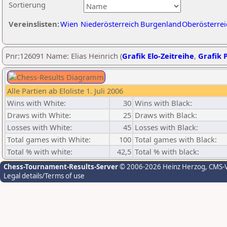
Sortierung
Vereinslisten:
Wien
Niederösterreich
Burgenland
Oberösterrei
Pnr:126091 Name: Elias Heinrich (
Grafik Elo-Zeitreihe
,
Grafik P
Alle Partien ab Eloliste 1. Juli 2006
Wins with White:
30
Wins with Black:
Draws with White:
25
Draws with Black:
Losses with White:
45
Losses with Black:
Total games with White:
100
Total games with Black:
Total % with white:
42,5
Total % with black:
Chess-Tournament-Results-Server
© 2006-2026 Heinz Herzog
, CMS-
Legal details/Terms of use