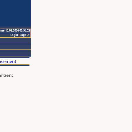
ime 10.08.2026 05:53:28
Login
Logout
artien: