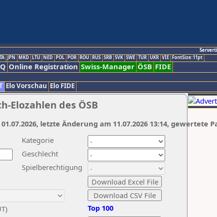
Servert
TA
JPN
MKD
LTU
NED
POL
POR
ROU
RUS
SRB
SVK
SWE
TUR
UKR
VIE
FontSize:11pt
AQ
Online Registration
Swiss-Manager
ÖSB
FIDE
T
Elo Vorschau
Elo FIDE
ch-Elozahlen des ÖSB
 01.07.2026, letzte Änderung am 11.07.2026 13:14, gewertete P
Kategorie
Geschlecht
Spielberechtigung
Top 100
UT)