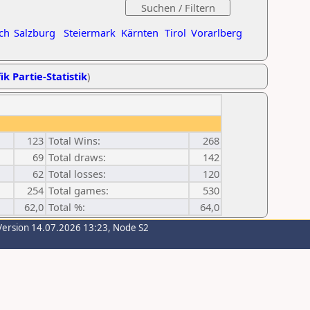
ch
Salzburg
Steiermark
Kärnten
Tirol
Vorarlberg
ik Partie-Statistik
)
123
Total Wins:
268
69
Total draws:
142
62
Total losses:
120
254
Total games:
530
62,0
Total %:
64,0
Version 14.07.2026 13:23, Node S2