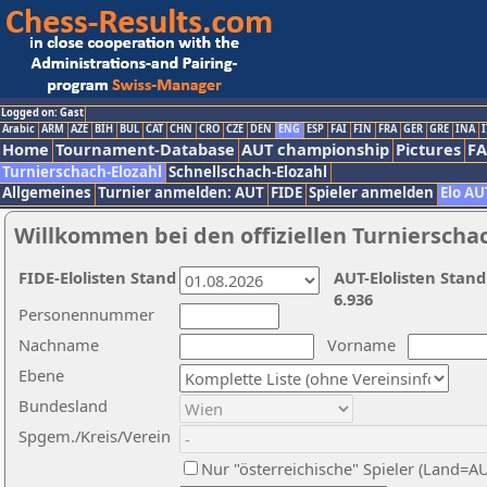
Logged on: Gast
Arabic
ARM
AZE
BIH
BUL
CAT
CHN
CRO
CZE
DEN
ENG
ESP
FAI
FIN
FRA
GER
GRE
INA
I
Home
Tournament-Database
AUT championship
Pictures
F
Turnierschach-Elozahl
Schnellschach-Elozahl
Allgemeines
Turnier anmelden: AUT
FIDE
Spieler anmelden
Elo AU
Willkommen bei den offiziellen Turnierscha
FIDE-Elolisten Stand
AUT-Elolisten Stand
6.936
Personennummer
Nachname
Vorname
Ebene
Bundesland
Spgem./Kreis/Verein
Nur "österreichische" Spieler (Land=A