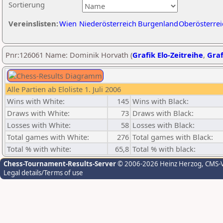
Sortierung
Vereinslisten:
Wien
Niederösterreich
Burgenland
Oberösterrei
Pnr:126061 Name: Dominik Horvath (
Grafik Elo-Zeitreihe
,
Graf
Alle Partien ab Eloliste 1. Juli 2006
Wins with White:
145
Wins with Black:
Draws with White:
73
Draws with Black:
Losses with White:
58
Losses with Black:
Total games with White:
276
Total games with Black:
Total % with white:
65,8
Total % with black:
Chess-Tournament-Results-Server
© 2006-2026 Heinz Herzog
, CMS-
Legal details/Terms of use