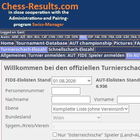
Logged on: Gast
Arabic
ARM
AZE
BIH
BUL
CAT
CHN
CRO
CZE
DEN
ENG
ESP
FAI
FIN
FRA
GER
GRE
INA
I
Home
Tournament-Database
AUT championship
Pictures
F
Turnierschach-Elozahl
Schnellschach-Elozahl
Allgemeines
Turnier anmelden: AUT
FIDE
Spieler anmelden
Elo AU
Willkommen bei den offiziellen Turnierscha
FIDE-Elolisten Stand
AUT-Elolisten Stand
6.936
Personennummer
Nachname
Vorname
Ebene
Bundesland
Spgem./Kreis/Verein
Nur "österreichische" Spieler (Land=A