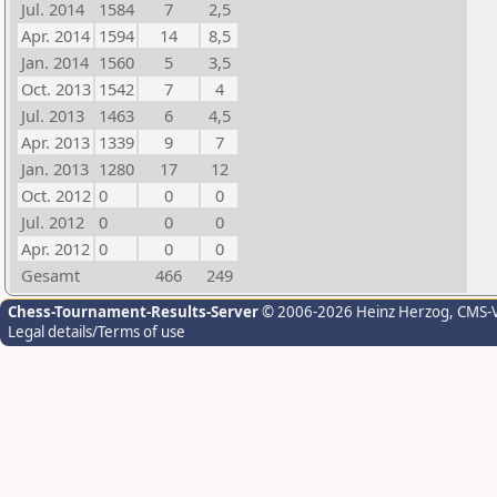
Jul. 2014
1584
7
2,5
Apr. 2014
1594
14
8,5
Jan. 2014
1560
5
3,5
Oct. 2013
1542
7
4
Jul. 2013
1463
6
4,5
Apr. 2013
1339
9
7
Jan. 2013
1280
17
12
Oct. 2012
0
0
0
Jul. 2012
0
0
0
Apr. 2012
0
0
0
Gesamt
466
249
Chess-Tournament-Results-Server
© 2006-2026 Heinz Herzog
, CMS-
Legal details/Terms of use