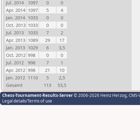
Jul. 2014
1097
0
0
Apr. 2014
1097
5
4
Jan. 2014
1033
0
0
Oct. 2013
1033
0
0
Jul. 2013
1033
7
2
Apr. 2013
1089
29
17
Jan. 2013
1029
6
3,5
Oct. 2012
998
0
0
Jul. 2012
998
7
1
Apr. 2012
998
21
10
Jan. 2012
1110
5
2,5
Gesamt
113
53,5
Chess-Tournament-Results-Server
© 2006-2026 Heinz Herzog
, CMS-
Legal details/Terms of use