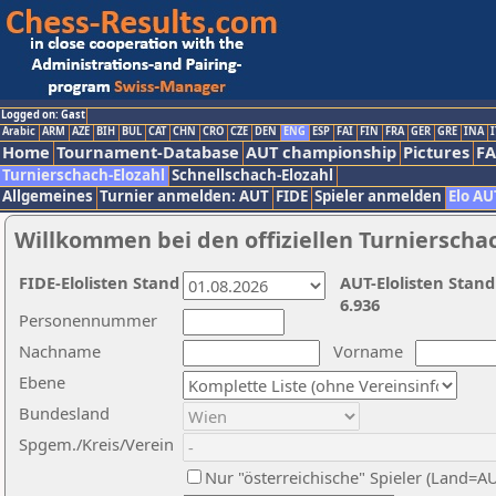
Logged on: Gast
Arabic
ARM
AZE
BIH
BUL
CAT
CHN
CRO
CZE
DEN
ENG
ESP
FAI
FIN
FRA
GER
GRE
INA
I
Home
Tournament-Database
AUT championship
Pictures
F
Turnierschach-Elozahl
Schnellschach-Elozahl
Allgemeines
Turnier anmelden: AUT
FIDE
Spieler anmelden
Elo AU
Willkommen bei den offiziellen Turnierscha
FIDE-Elolisten Stand
AUT-Elolisten Stand
6.936
Personennummer
Nachname
Vorname
Ebene
Bundesland
Spgem./Kreis/Verein
Nur "österreichische" Spieler (Land=A