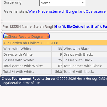
Sortierung
Vereinslisten:
Wien
Niederösterreich
Burgenland
Oberösterrei
Pnr:125534 Name: Stefan Ringl (
Grafik Elo-Zeitreihe
,
Grafik Pa
Alle Partien ab Eloliste 1. Juli 2006
Wins with White:
33
Wins with Black:
Draws with White:
9
Draws with Black:
Losses with White:
25
Losses with Black:
Total games with White:
67
Total games with Black:
Total % with white:
56,0
Total % with black:
Chess-Tournament-Results-Server
© 2006-2026 Heinz Herzog
, CMS-
Legal details/Terms of use