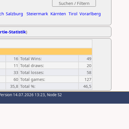
ch
Salzburg
Steiermark
Kärnten
Tirol
Vorarlberg
rtie-Statistik
)
16
Total Wins:
49
11
Total draws:
20
33
Total losses:
58
60
Total games:
127
35,8
Total %:
46,5
Version 14.07.2026 13:23, Node S2