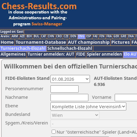
Logged on: Gast
Arabic
ARM
AZE
BIH
BUL
CAT
CHN
CRO
CZE
DEN
ENG
ESP
FAI
FIN
FRA
GER
GRE
INA
I
Home
Tournament-Database
AUT championship
Pictures
F
Turnierschach-Elozahl
Schnellschach-Elozahl
Allgemeines
Turnier anmelden: AUT
FIDE
Spieler anmelden
Elo AU
Willkommen bei den offiziellen Turnierscha
FIDE-Elolisten Stand
AUT-Elolisten Stand
6.936
Personennummer
Nachname
Vorname
Ebene
Bundesland
Spgem./Kreis/Verein
Nur "österreichische" Spieler (Land=A