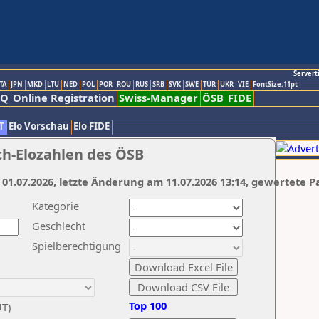
Servert
TA
JPN
MKD
LTU
NED
POL
POR
ROU
RUS
SRB
SVK
SWE
TUR
UKR
VIE
FontSize:11pt
AQ
Online Registration
Swiss-Manager
ÖSB
FIDE
T
Elo Vorschau
Elo FIDE
ch-Elozahlen des ÖSB
 01.07.2026, letzte Änderung am 11.07.2026 13:14, gewertete P
Kategorie
Geschlecht
Spielberechtigung
Top 100
UT)