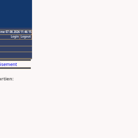
ime 07.08.2026 11:46:15
Login
Logout
artien: