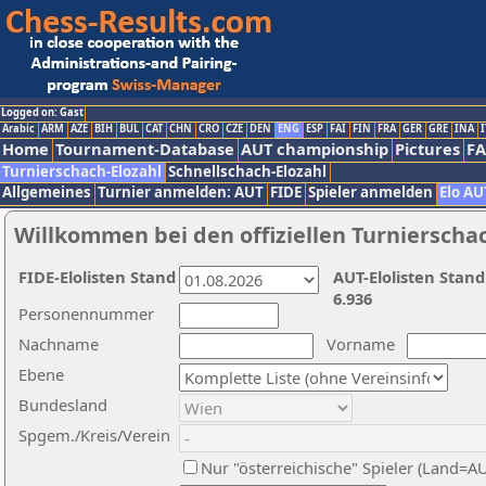
Logged on: Gast
Arabic
ARM
AZE
BIH
BUL
CAT
CHN
CRO
CZE
DEN
ENG
ESP
FAI
FIN
FRA
GER
GRE
INA
I
Home
Tournament-Database
AUT championship
Pictures
F
Turnierschach-Elozahl
Schnellschach-Elozahl
Allgemeines
Turnier anmelden: AUT
FIDE
Spieler anmelden
Elo AU
Willkommen bei den offiziellen Turnierscha
FIDE-Elolisten Stand
AUT-Elolisten Stand
6.936
Personennummer
Nachname
Vorname
Ebene
Bundesland
Spgem./Kreis/Verein
Nur "österreichische" Spieler (Land=A