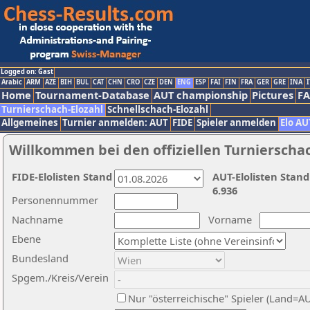
Logged on: Gast
Arabic
ARM
AZE
BIH
BUL
CAT
CHN
CRO
CZE
DEN
ENG
ESP
FAI
FIN
FRA
GER
GRE
INA
I
Home
Tournament-Database
AUT championship
Pictures
F
Turnierschach-Elozahl
Schnellschach-Elozahl
Allgemeines
Turnier anmelden: AUT
FIDE
Spieler anmelden
Elo AU
Willkommen bei den offiziellen Turnierscha
FIDE-Elolisten Stand
AUT-Elolisten Stand
6.936
Personennummer
Nachname
Vorname
Ebene
Bundesland
Spgem./Kreis/Verein
Nur "österreichische" Spieler (Land=A