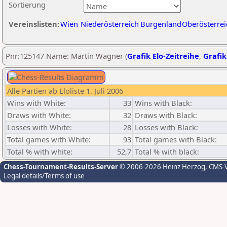
Sortierung
Vereinslisten:
Wien
Niederösterreich
Burgenland
Oberösterrei
Pnr:125147 Name: Martin Wagner (
Grafik Elo-Zeitreihe
,
Grafik
Alle Partien ab Eloliste 1. Juli 2006
Wins with White:
33
Wins with Black:
Draws with White:
32
Draws with Black:
Losses with White:
28
Losses with Black:
Total games with White:
93
Total games with Black:
Total % with white:
52,7
Total % with black:
Chess-Tournament-Results-Server
© 2006-2026 Heinz Herzog
, CMS-
Legal details/Terms of use