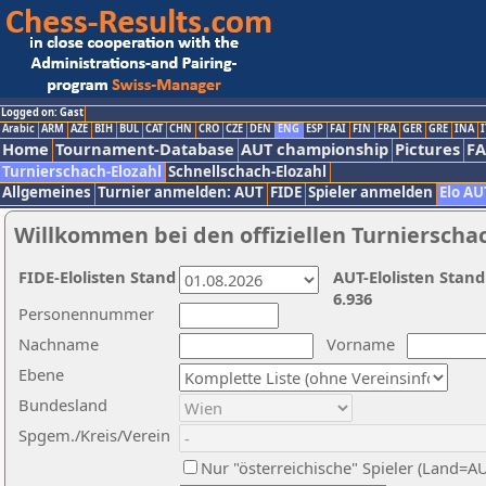
Logged on: Gast
Arabic
ARM
AZE
BIH
BUL
CAT
CHN
CRO
CZE
DEN
ENG
ESP
FAI
FIN
FRA
GER
GRE
INA
I
Home
Tournament-Database
AUT championship
Pictures
F
Turnierschach-Elozahl
Schnellschach-Elozahl
Allgemeines
Turnier anmelden: AUT
FIDE
Spieler anmelden
Elo AU
Willkommen bei den offiziellen Turnierscha
FIDE-Elolisten Stand
AUT-Elolisten Stand
6.936
Personennummer
Nachname
Vorname
Ebene
Bundesland
Spgem./Kreis/Verein
Nur "österreichische" Spieler (Land=A