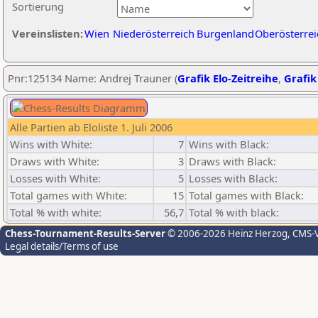
Sortierung
Vereinslisten:
Wien
Niederösterreich
Burgenland
Oberösterrei
Pnr:125134 Name: Andrej Trauner (
Grafik Elo-Zeitreihe
,
Grafik
Alle Partien ab Eloliste 1. Juli 2006
Wins with White:
7
Wins with Black:
Draws with White:
3
Draws with Black:
Losses with White:
5
Losses with Black:
Total games with White:
15
Total games with Black:
Total % with white:
56,7
Total % with black:
Chess-Tournament-Results-Server
© 2006-2026 Heinz Herzog
, CMS-
Legal details/Terms of use