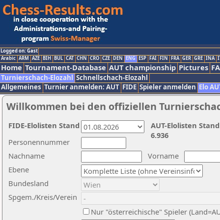
Logged on: Gast
Arabic
ARM
AZE
BIH
BUL
CAT
CHN
CRO
CZE
DEN
ENG
ESP
FAI
FIN
FRA
GER
GRE
INA
I
Home
Tournament-Database
AUT championship
Pictures
F
Turnierschach-Elozahl
Schnellschach-Elozahl
Allgemeines
Turnier anmelden: AUT
FIDE
Spieler anmelden
Elo AU
Willkommen bei den offiziellen Turnierscha
FIDE-Elolisten Stand
AUT-Elolisten Stand
6.936
Personennummer
Nachname
Vorname
Ebene
Bundesland
Spgem./Kreis/Verein
Nur "österreichische" Spieler (Land=A