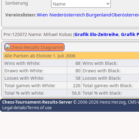
Sortierung
Vereinslisten:
Wien
Niederösterreich
Burgenland
Oberösterrei
Pnr:125072 Name: Mihael Kobas (
Grafik Elo-Zeitreihe
,
Grafik P
Alle Partien ab Eloliste 1. Juli 2006
Wins with White:
88
Wins with Black:
Draws with White:
80
Draws with Black:
Losses with White:
58
Losses with Black:
Total games with White:
226
Total games with Black:
Total % with white:
56,6
Total % with black:
Chess-Tournament-Results-Server
© 2006-2026 Heinz Herzog
, CMS-
Legal details/Terms of use