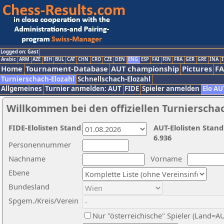
Logged on: Gast
Arabic
ARM
AZE
BIH
BUL
CAT
CHN
CRO
CZE
DEN
ENG
ESP
FAI
FIN
FRA
GER
GRE
INA
I
Home
Tournament-Database
AUT championship
Pictures
F
Turnierschach-Elozahl
Schnellschach-Elozahl
Allgemeines
Turnier anmelden: AUT
FIDE
Spieler anmelden
Elo AU
Willkommen bei den offiziellen Turnierscha
FIDE-Elolisten Stand
AUT-Elolisten Stand
6.936
Personennummer
Nachname
Vorname
Ebene
Bundesland
Spgem./Kreis/Verein
Nur "österreichische" Spieler (Land=A