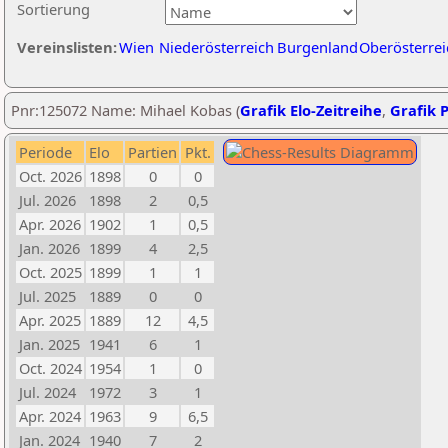
Sortierung
Vereinslisten:
Wien
Niederösterreich
Burgenland
Oberösterrei
Pnr:125072 Name: Mihael Kobas (
Grafik Elo-Zeitreihe
,
Grafik P
Periode
Elo
Partien
Pkt.
Oct. 2026
1898
0
0
Jul. 2026
1898
2
0,5
Apr. 2026
1902
1
0,5
Jan. 2026
1899
4
2,5
Oct. 2025
1899
1
1
Jul. 2025
1889
0
0
Apr. 2025
1889
12
4,5
Jan. 2025
1941
6
1
Oct. 2024
1954
1
0
Jul. 2024
1972
3
1
Apr. 2024
1963
9
6,5
Jan. 2024
1940
7
2