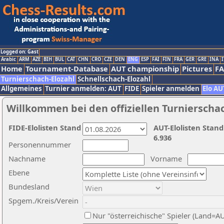
Logged on: Gast
Arabic
ARM
AZE
BIH
BUL
CAT
CHN
CRO
CZE
DEN
ENG
ESP
FAI
FIN
FRA
GER
GRE
INA
I
Home
Tournament-Database
AUT championship
Pictures
F
Turnierschach-Elozahl
Schnellschach-Elozahl
Allgemeines
Turnier anmelden: AUT
FIDE
Spieler anmelden
Elo AU
Willkommen bei den offiziellen Turnierscha
FIDE-Elolisten Stand
AUT-Elolisten Stand
6.936
Personennummer
Nachname
Vorname
Ebene
Bundesland
Spgem./Kreis/Verein
Nur "österreichische" Spieler (Land=A