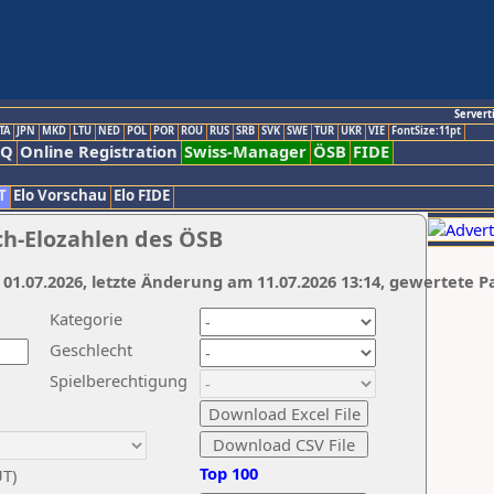
Servert
TA
JPN
MKD
LTU
NED
POL
POR
ROU
RUS
SRB
SVK
SWE
TUR
UKR
VIE
FontSize:11pt
AQ
Online Registration
Swiss-Manager
ÖSB
FIDE
T
Elo Vorschau
Elo FIDE
ch-Elozahlen des ÖSB
 01.07.2026, letzte Änderung am 11.07.2026 13:14, gewertete P
Kategorie
Geschlecht
Spielberechtigung
Top 100
UT)