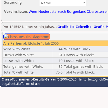
Sortierung
Vereinslisten:
Wien
Niederösterreich
Burgenland
Oberösterrei
Pnr:124542 Name: Armin Juhasz (
Grafik Elo-Zeitreihe
,
Grafik P
Alle Partien ab Eloliste 1. Juli 2006
Wins with White:
44
Wins with Black:
Draws with White:
31
Draws with Black:
Losses with White:
10
Losses with Black:
Total games with White:
85
Total games with Black:
Total % with white:
70,0
Total % with black:
Chess-Tournament-Results-Server
© 2006-2026 Heinz Herzog
, CMS-
Legal details/Terms of use