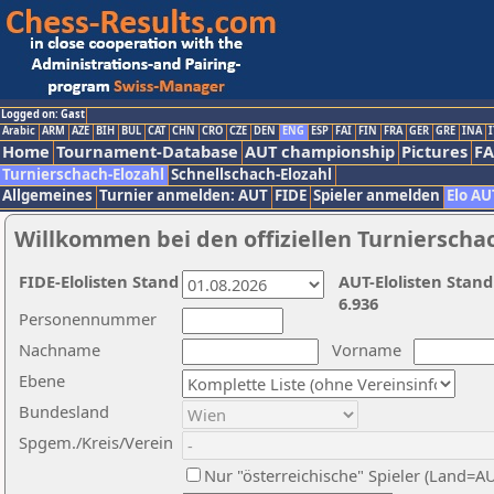
Logged on: Gast
Arabic
ARM
AZE
BIH
BUL
CAT
CHN
CRO
CZE
DEN
ENG
ESP
FAI
FIN
FRA
GER
GRE
INA
I
Home
Tournament-Database
AUT championship
Pictures
F
Turnierschach-Elozahl
Schnellschach-Elozahl
Allgemeines
Turnier anmelden: AUT
FIDE
Spieler anmelden
Elo AU
Willkommen bei den offiziellen Turnierscha
FIDE-Elolisten Stand
AUT-Elolisten Stand
6.936
Personennummer
Nachname
Vorname
Ebene
Bundesland
Spgem./Kreis/Verein
Nur "österreichische" Spieler (Land=A